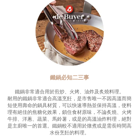
鐵鍋必知二三事
鐵鍋非常適合用於煎炒、火烤、油炸及炙燒料理。
耐用的鐵鍋非常適合高溫烹飪，是市售唯一不因高溫而簡
短使用壽命的鍋具材質，可以快速導熱並保持高溫，使料
理有絕佳的焦糖化效果，鎖住食材原味，不論炙燒、火烤
牛排、洋蔥、蔬菜、馬鈴薯，或是的高溫油炸料理，絕對
是主廚唯一的首選。鐵鍋較不適用於燉煮或是需長時間高
水份烹飪的料理。