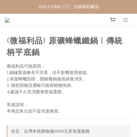
WELCOME 🇨🇵  法國畢耶餐廚
WELCOME 🇨🇵  法國畢耶餐廚
夏日年中慶 限時加碼95折
WELCOME 🇨🇵  法國畢耶餐廚
(微福利品) 原礦蜂蠟鐵鍋 l 傳統
柄平底鍋
微福利品可能原因：
1.鍋緣製造略有不完美，但不影響使用效能。
2.表面蜂蠟刮痕，開鍋養鍋後痕跡會消失。
3. 握把因物流運輸可能有輕微痕跡。
4.建議不介意消費者惜福選購。
售後說明：
本商品售出恕不提供退換貨。
全店，台灣本島購物滿1000元享免運服務