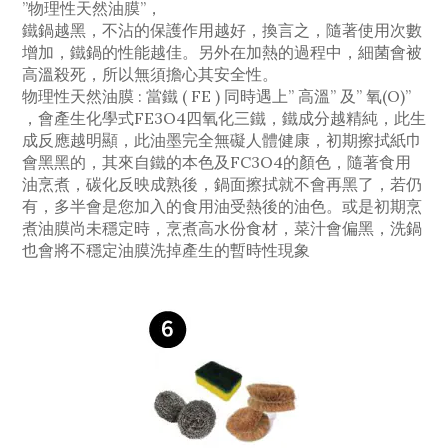
”物理性天然油膜”，
鐵鍋越黑，不沾的保護作用越好，換言之，隨著使用次數
增加，鐵鍋的性能越佳。另外在加熱的過程中，細菌會被
高溫殺死，所以無須擔心其安全性。
物理性天然油膜 : 當鐵 ( FE ) 同時遇上” 高溫” 及” 氧(O)”
，會產生化學式FE3O4四氧化三鐵，鐵成分越精純，此生
成反應越明顯，此油墨完全無礙人體健康，初期擦拭紙巾
會黑黑的，其來自鐵的本色及FC3O4的顏色，隨著食用
油烹煮，碳化反映成熟後，鍋面擦拭就不會再黑了，若仍
有，多半會是您加入的食用油受熱後的油色。或是初期烹
煮油膜尚未穩定時，烹煮高水份食材，菜汁會偏黑，洗鍋
也會將不穩定油膜洗掉產生的暫時性現象