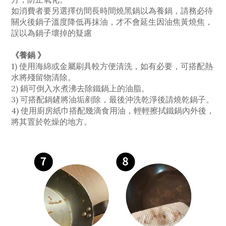
如消費者要另選擇仿間長時間燒黑鍋以為養鍋，請務必待
關火後鍋子溫度降低再抹油，才不會延生因油焦黃燒焦，
誤以為鍋子壞掉的疑慮
《養鍋 》
1) 使用海綿或金屬刷具較方便清洗，如有必要，可搭配熱
水將殘留物清除。
2) 鍋可倒入水煮沸去除鐵鍋上的油脂。
3) 可搭配鍋鏟將油垢剷除，最後沖洗乾淨後請燒乾鍋子。
4) 使用廚房紙巾搭配幾滴食用油，輕輕擦拭鐵鍋內外後，
將其置於乾燥的地方。