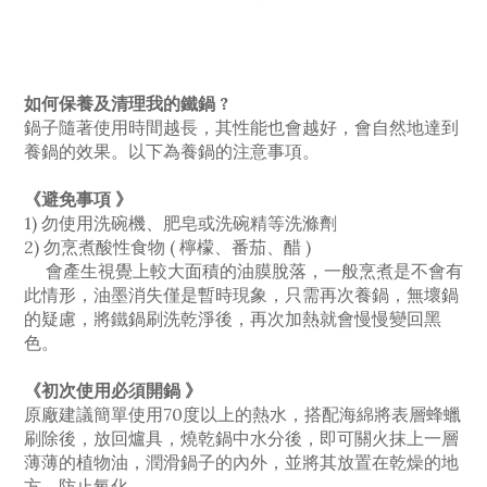
如何保養及清理我的鐵鍋 ?
鍋子隨著使用時間越長，其性能也會越好，會自然地達到
養鍋的效果。以下為養鍋的注意事項。
《避免事項 》
1) 勿使用洗碗機、肥皂或洗碗精等洗滌劑
2) 勿烹煮酸性食物 ( 檸檬、番茄、醋 )
會產生視覺上較大面積的油膜脫落，一般烹煮是不會有
此情形，油墨消失僅是暫時現象，只需再次養鍋，無壞鍋
的疑慮，將鐵鍋刷洗乾淨後，再次加熱就會慢慢變回黑
色。
《初次使用必須開鍋 》
原廠建議簡單使用70度以上的熱水，搭配海綿將表層蜂蠟
刷除後，放回爐具，燒乾鍋中水分後，即可關火抹上一層
薄薄的植物油，潤滑鍋子的內外，並將其放置在乾燥的地
方，防止氧化。