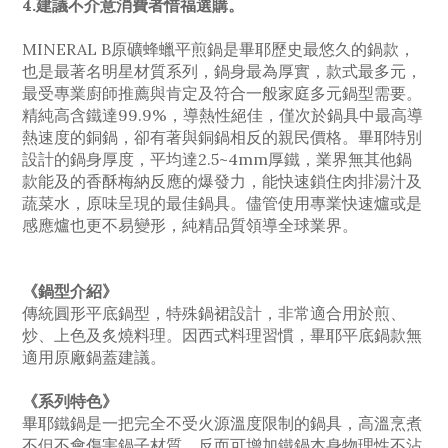
4.建議不介意消費者惜福選購。
MINERAL B原礦蜂蠟平煎鍋是畢耶歷史最悠久的鍋款，
也是最著名明星材質系列，鍋身最為厚實，款式最多元，
最受專業廚師推薦與肯定及符合一般家庭多元鍋型需要。
精純高含鐵達99.9%，導熱性絕佳，僅次於鍋具中最高導
熱速度的銅鍋，卻有著與銅鍋相反的親民價格。畢耶特別
設計的鍋身厚度，平均達2.5~4mm厚鐵，業界無其他鍋
款能及的香酥梅納反應的爆發力，能快速鎖住肉排湯汁及
蔬菜水，原味呈現的最佳鍋具。儘管使用專業快速爐或是
感應爐也更不易變形，純精品質領導全球業界。
《鍋型介紹》
傳統圓形平底鍋型，特殊鍋裙設計，非常適合用於煎、
炒、上色及炙燒料理。因西式料理習慣，畢耶平底鍋款無
適用原廠鍋蓋建議。
《系列特色》
畢耶鐵鍋是一把完全不受火源溫度限制的鍋具，高溫烹煮
不但不會傷害鍋子材質，反而可增加鐵鍋本身物理性不沾