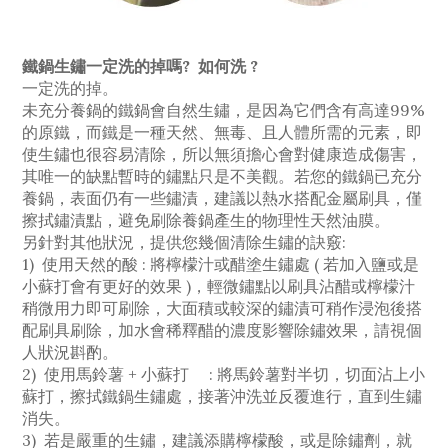
鐵鍋生鏽一定洗的掉嗎? 如何洗 ?
一定洗的掉。
未充分養鍋的鐵鍋會自然生鏽，是因為它們含有高達99%
的原鐵，而鐵是一種天然、無毒、且人體所需的元素，即
使生鏽也很容易清除，所以無須擔心會對健康造成傷害，
其唯一的缺點暫時的鏽點只是不美觀。若您的鐵鍋已充分
養鍋，表面仍有一些鏽漬，建議以熱水搭配金屬刷具，僅
擦拭鏽漬點，避免刷除養鍋產生的物理性天然油膜。
另針對其他狀況，提供您幾個清除生鏽的訣竅:
1) 使用天然的酸 : 將檸檬汁或醋塗生鏽處 ( 若加入鹽或是
小蘇打會有更好的效果 )，輕微鏽點以刷具沾醋或檸檬汁
稍微用力即可刷除，大面積或較深的鏽漬可稍作浸泡後搭
配刷具刷除，加水會稀釋醋的濃度影響除鏽效果，請視個
人狀況斟酌。
2) 使用馬鈴薯 + 小蘇打 : 將馬鈴薯對半切，切面沾上小
蘇打，擦拭鐵鍋生鏽處，接著沖洗並反覆進行，直到生鏽
消失。
3) 若是嚴重的生鏽，建議添購檸檬酸，或是除鏽劑，就