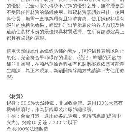
的優點，完全可取代傳統不沾鍋的優勢之外，無塗層更是
不受限任何材質的鍋鏟使用。鐵鍋材質烹調效果佳、使用
壽命長，無需一直換鍋環保且經濟實惠。使用鐵鍋料理有
絕佳的焦糖化效果，輕鬆料理出酥脆表皮的各式肉類及快
速鎖住食材水份的最佳鍋具材質選擇。在所有熱源爐具上
都具有卓越的表現。
選用天然蜂蠟作為鐵鍋防鏽的素材，隔絕鍋具表層以防止
氧化，完全符合畢耶環保的理念。(註記：蜂蠟的天然防
鏽並非塗層，在商品運輸過程如有包裝磨擦處依然可能產
生鏽漬，為正常現象，新鍋開鍋除鏽方式請詳下方使用教
學)
《材質》
鍋身：99.9%天然純鐵，非回收金屬。選用100%天然有
機蜂蠟噴封，作為新鍋原裝出廠防鏽保護。
手柄：合金打造。適用於各式鍋爐，包括感應爐(建議中
火力)。烤箱10 分鐘 / 200°C 以下
產地:100%法國製造