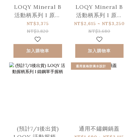
LOQY Mineral B
LOQY Mineral B
活動柄系列 l 原礦
活動柄系列 l 原礦
蜂蠟深煎鐵鍋 (需另
蜂蠟平底鐵鍋 (需另
NT$3,375
NT$2,615 ~ NT$3,250
選購握柄)
選購握柄)
NT$3,820
NT$3,680
加入購物車
加入購物車
通用規格防滴水設計
(預計7/1後出貨)
通用不鏽鋼鍋蓋
LOQY 活動握柄系
NT$1,690 ~ NT$2,115