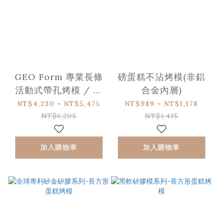
GEO Form 專業長條
磅蛋糕不沾烤模(非鋁
活動式帶孔烤模 / 法
合金內層)
式傳統肉派指定模具
NT$4,230 ~ NT$5,475
NT$989 ~ NT$1,178
Pâté en Croûte
NT$6,205
NT$1,415
加入購物車
加入購物車