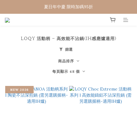
夏日年中慶 限時加碼95折
WELCOME 🇨🇵  法國畢耶餐廚
WELCOME 🇨🇵  法國畢耶餐廚
LOQY 活動柄 - 高效能不沾鍋(IH感應爐適用)
篩選
商品排序
每頁顯示 48 個
NEW 2026