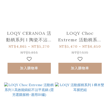
LOQY CERANOA 活
LOQY Choc
動柄系列 l 陶瓷不沾深
Extreme 活動柄系列
煎鍋 (需另選購握柄-
l 高效能鑄鋁不沾深煎
NT$4,865 ~ NT$5,270
NT$5,470 ~ NT$6,650
適用IH爐)
鍋 (需另選購握柄-適
NT$5,855
NT$7,535
用IH爐)
加入購物車
加入購物車