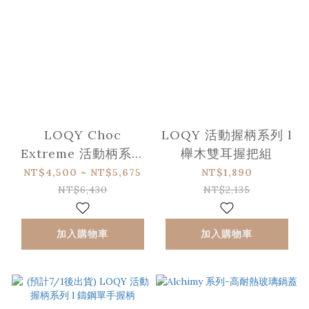
LOQY Choc
LOQY 活動握柄系列 l
Extreme 活動柄系列
櫸木雙耳握把組
l 高效能鑄鋁不沾平底
NT$4,500 ~ NT$5,675
NT$1,890
鍋 (需另選購握柄-適
NT$6,430
NT$2,135
用IH爐)
加入購物車
加入購物車