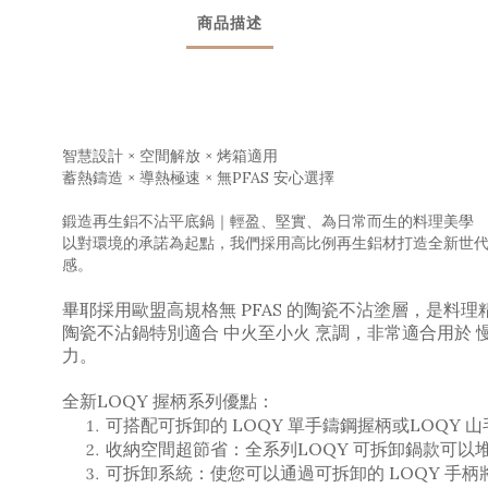
商品描述
智慧設計 × 空間解放 × 烤箱適用
蓄熱鑄造 × 導熱極速 × 無PFAS 安心選擇
鍛造再生鋁不沾平底鍋｜輕盈、堅實、為日常而生的料理美學
以對環境的承諾為起點，我們採用高比例再生鋁材
打造全新世
感。
畢耶採用歐盟高規格無 PFAS 的陶瓷不沾塗層，是料
陶瓷不沾鍋特別適合 中火至小火 烹調，非常適合用於 
力。
全新LOQY 握柄系列優點：
可搭配可拆卸的 LOQY 單手鑄鋼握柄或LOQY
收納空間超節省：全系列LOQY 可拆卸鍋款可
可拆卸系統：使您可以通過可拆卸的 LOQY 手