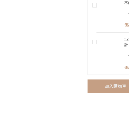
不
優
L
計
優
加入購物車