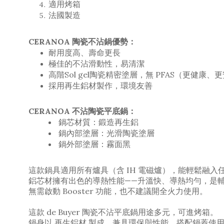
適用烤箱
法國製造
CERANOA 陶瓷不沾鍋優勢：
耐用度高、壽命更長
極佳的不沾滑動性，易清潔
高階Sol gel陶瓷精密塗層，無 PFAS（更健康、
採用再生鋁材製作，環境友善
CERANOA 不沾陶瓷平底鍋：
鍋芯材質：鍛造再生鋁
鍋內部塗層：光滑陶瓷塗層
鍋外部塗層：霧面黑
這款鍋具適用所有爐具（含 IH 電磁爐），能輕鬆融入
鋁芯材擁有出色的導熱性能——升溫快、導熱均勻，是
無需啟動 Booster 功能，也不建議開全火力使用。
這款 de Buyer 陶瓷不沾平底鍋用途多元，可進烤箱
。
鍋身以 再生鋁材 製成，兼具環保與性能。
搭配鍋蓋使