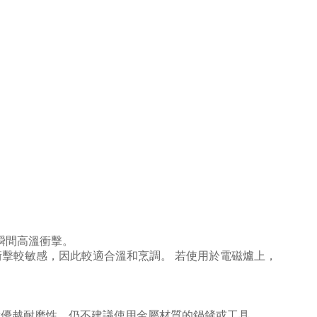
瞬間高溫衝擊。
衝擊較敏感，因此較適合溫和烹調。
若使用於電磁爐上，
備優越耐磨性，仍不建議使用金屬材質的鍋鏟或工具。