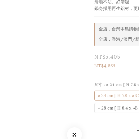
滑順不沾、好清潔
鍋身採用再生鋁材，更
全店，台灣本島購物滿
全店，香港/澳門/新
NT$5,405
NT$4,865
尺寸
: ⌀ 24 cm [ H 7.8 
⌀ 24 cm [ H 7.8 x ⌀B 
⌀ 28 cm [ H 8.4 x ⌀B