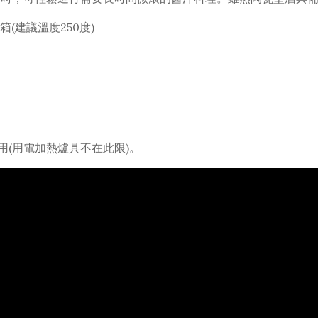
箱(建議溫度
250
度)
用(用電加熱爐具不在此限)。