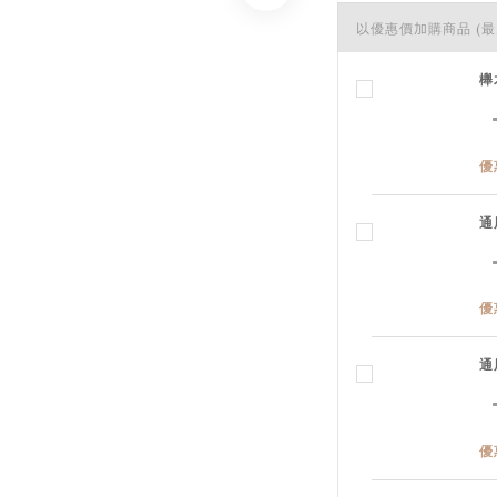
以優惠價加購商品
(最
櫸
優
通
優
通
優