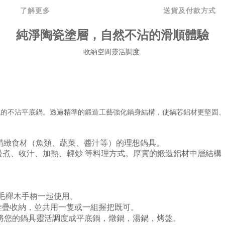
了解更多
送貨及付款方式
純淨陶瓷塗層，自然不沾的滑順體驗
收納空間靈活調度
代的不沾平底鍋。透過精準的鍛造工藝強化鍋身結構，使鍋芯鋁材更堅固
理精緻食材（魚類、蔬菜、醬汁等）的理想鍋具。
慢煮、收汁、加熱、輕炒 等料理方式。
厚實的鍛造鋁材中層結構，
 山毛櫸木手柄一起使用。
以堆疊收納，並共用一隻或一組握把既可。
柄將您的鍋具靈活調度成平底鍋，燉鍋，湯鍋，烤盤。