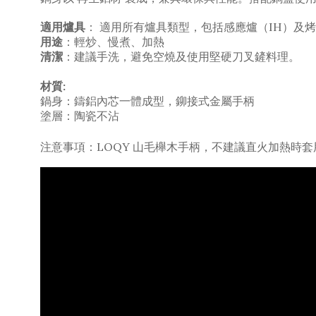
適用爐具
： 適用所有爐具類型，包括感應爐（IH）及烤
用途
：輕炒、慢煮、加熱
清潔
：
建議手洗，避免空燒及使用堅硬刀叉鏟料理。
材質:
鍋身：
鑄鋁內芯一體成型，
鉚接式金屬手柄
塗層：陶瓷不沾
注意事項：LOQY 山毛櫸木手柄，
不建議直火加熱時套