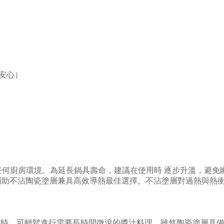
更安心）
任何廚房環境。
為延長鍋具壽命，建議在使用時 逐步升溫，避免
輔助不沾
陶瓷塗層兼具高效導熱最佳選擇
。
不沾塗層對過熱與熱
用時，可輕鬆進行需要長時間微滾的醬汁料理。
雖然陶瓷塗層具