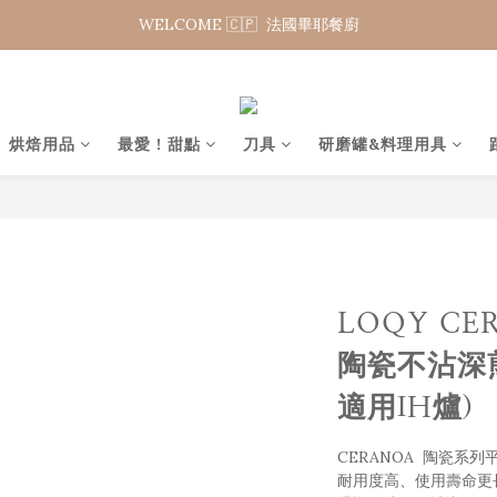
WELCOME 🇨🇵  法國畢耶餐廚
WELCOME 🇨🇵  法國畢耶餐廚
夏日年中慶 限時加碼95折
WELCOME 🇨🇵  法國畢耶餐廚
烘焙用品
最愛 ! 甜點
刀具
研磨罐&料理用具
LOQY CE
陶瓷不沾深
適用IH爐)
CERANOA  陶瓷系
耐用度高、使用壽命更