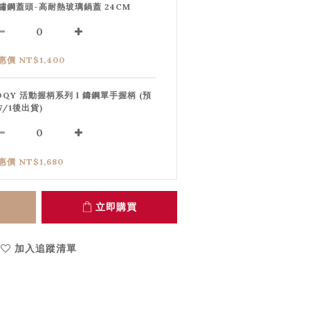
鏽鋼蓋頭-高耐熱玻璃鍋蓋 24CM
惠價 NT$1,400
OQY 活動握柄系列 l 鑄鋼單手握柄 (預
7/1後出貨)
惠價 NT$1,680
立即購買
加入追蹤清單