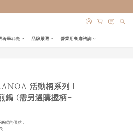
跟著畢耶走
品牌嚴選
營業用餐廳諮詢
立即購買
RANOA 活動柄系列 l
煎鍋 (需另選購握柄-
列平底鍋的優點：
長