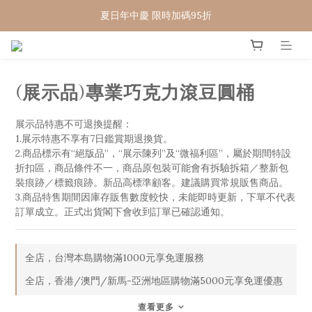
WELCOME 🇨🇵  法國畢耶餐廚
夏日年中慶 限時加碼95折
WELCOME 🇨🇵  法國畢耶餐廚
(展示品)專業巧克力滾豆圓桶
展示品特惠不可退換提醒：
1.展示特惠不享有7日鑑賞期退換貨。
2.商品標示有“絕版品”，“展示陳列”及“微福利區”，屬於期間特設
折扣區，商品條件不一，商品原包裝可能會有拆驗拆箱／整新包
裝痕跡／標籤痕跡。新品高標準顧客。建議購買常規販售商品。
3.商品特售期間因庫存販售數度較快，未能即時更新，下單不代表
訂單成立。正式出貨閣下會收到訂單已確認通知。
全店，台灣本島購物滿1000元享免運服務
全店，香港/澳門/新馬-亞洲地區購物滿5000元享免運優惠
查看更多