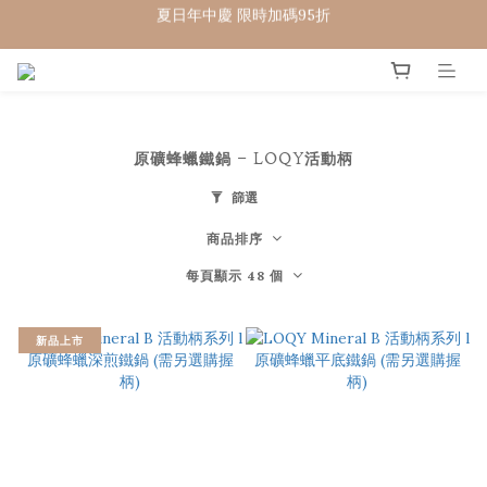
夏日年中慶 限時加碼95折
WELCOME 🇨🇵  法國畢耶餐廚
WELCOME 🇨🇵  法國畢耶餐廚
原礦蜂蠟鐵鍋 - LOQY活動柄
篩選
商品排序
每頁顯示 48 個
新品上市