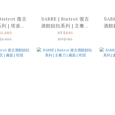
Bistrot 復古
SABRE | Bistrot 復古
SABR
 | 塔派鏟 |
酒館鈕扣系列 | 主餐叉
酒館
 | 玳瑁
子 | 霧面 | 玳瑁
$1,680
NT$695
$1,905
NT$785