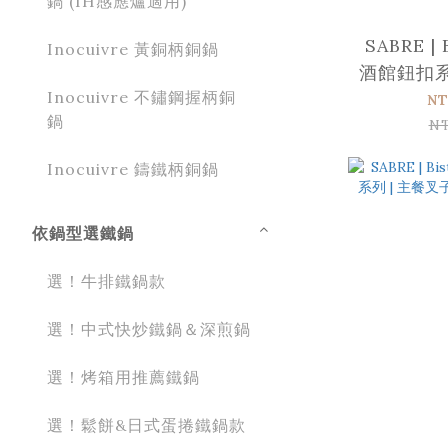
鍋 (IH感應爐適用)
SABRE | 
Inocuivre 黃銅柄銅鍋
酒館鈕扣系列
Inocuivre 不鏽鋼握柄銅
霧面 
NT
鍋
N
Inocuivre 鑄鐵柄銅鍋
依鍋型選鐵鍋
選！牛排鐵鍋款
選！中式快炒鐵鍋＆深煎鍋
選！烤箱用推薦鐵鍋
選！鬆餅&日式蛋捲鐵鍋款