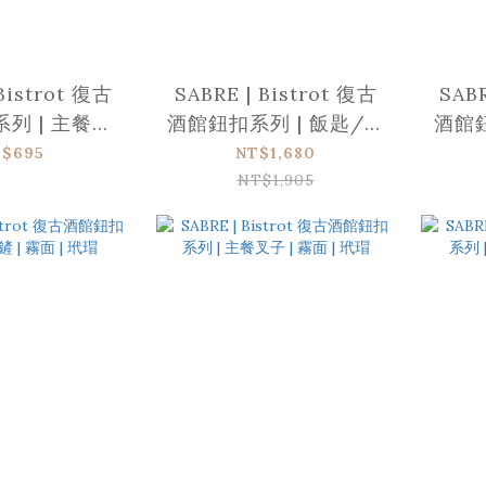
Bistrot 復古
SABRE | Bistrot 復古
SABR
列 | 主餐湯
酒館鈕扣系列 | 飯匙/淺
酒館鈕
匙 | 亮面 | 紅色菱格
湯勺 | 霧面 | 玳瑁
大
$695
NT$1,680
NT$1,905