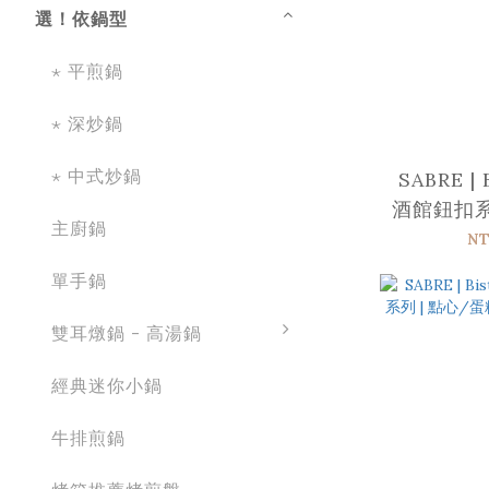
選！依鍋型
⋆ 平煎鍋
⋆ 深炒鍋
⋆ 中式炒鍋
SABRE | 
酒館鈕扣系列
主廚鍋
亮面 
NT
單手鍋
雙耳燉鍋 - 高湯鍋
經典迷你小鍋
牛排煎鍋