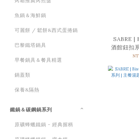
烤箱推薦烤煎盤
魚鍋＆海鮮鍋
可麗餅 / 鬆餅&西式蛋捲鍋
SABRE | 
巴黎鐵塔鍋具
酒館鈕扣系
糕叉 | 亮
NT
早餐鍋具＆餐具精選
鍋蓋類
保養&隔熱
鐵鍋＆碳鋼鍋系列
原礦蜂蠟鐵鍋 - 經典握柄