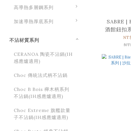
高導熱多層鋼系列
SABRE | 
加速導熱厚底系列
酒館鈕扣系列
霧面
NT
不沾材質系列
NT
CERANOA 陶瓷不沾鍋(IH
感應爐適用)
Choc 傳統法式柄不沾鍋
Choc B Bois 櫸木柄系列
不沾鍋(IH感應爐適用)
Choc Extreme 旗艦款量
子不沾鍋(IH感應爐適用)