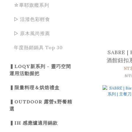
☆畢耶旗艦系列
▻ 活潑色彩輕食
▻ 原木風尚推薦
年度熱銷鍋具 Top 30
SABRE | 
酒館鈕扣系列
▍LOQY新系列 - 靈巧空間
亮面 
NT
運用活動握把
NT
▍限量料理＆烘焙禮盒
▍OUTDOOR 露營x野餐精
選
▍IH 感應爐適用鍋款