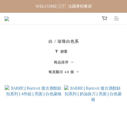
WELCOME 🇨🇵  法國畢耶餐廚
WELCOME 🇨🇵  法國畢耶餐廚
夏日年中慶 限時加碼95折
WELCOME 🇨🇵  法國畢耶餐廚
白 / 珍珠白色系
篩選
商品排序
每頁顯示 48 個