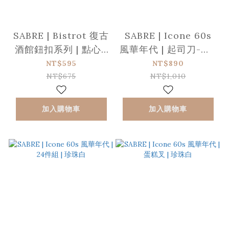
SABRE | Bistrot 復古
SABRE | Icone 60s
酒館鈕扣系列 | 點心/
風華年代 | 起司刀-小 |
蛋糕叉&nbsp;| 亮面 |
珍珠白
NT$595
NT$890
沙丘白
NT$675
NT$1,010
加入購物車
加入購物車