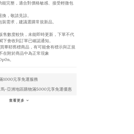
，功能完整，適合對價格敏感、接受輕微包
退換，敬請見諒。
準包裝需求，建議選購常規新品。
販售數度較快，未能即時更新，下單不代
閣下會收到訂單已確認通知。
，購買畢耶舊標商品，有可能會有標示與正規
不在附於商品中為正常現象 
ZOp0n。
1000元享免運服務
馬-亞洲地區購物滿5000元享免運優惠
查看更多