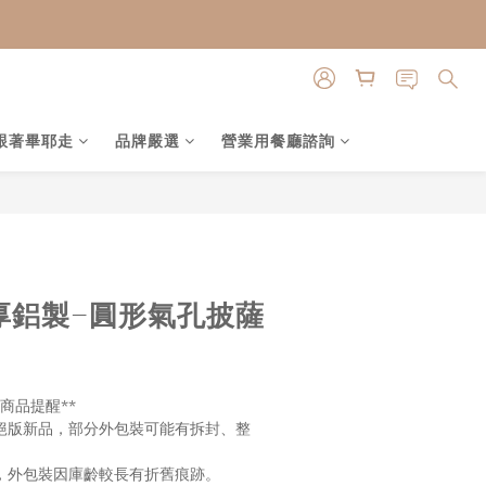
跟著畢耶走
品牌嚴選
營業用餐廳諮詢
立即購買
加厚鋁製-圓形氣孔披薩
利商品提醒**
或絕版新品，部分外包裝可能有拆封、整
品，外包裝因庫齡較長有折舊痕跡。