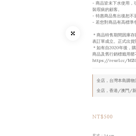
- 商品皆未下水使用
裝瑕疵的顧客。
- 特惠商品售出後恕不
- 若您對商品有高標
＊商品特售期間因庫存
表訂單成立。正式出貨
＊如有自2020年後
商品及舊行銷標籤用罄
https://reurl.cc/M
全店，台灣本島購物滿
全店，香港/澳門/新
NT$500
尺寸
: 24cm