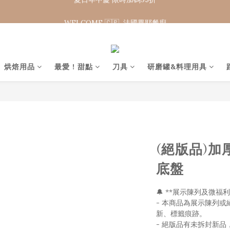
WELCOME 🇨🇵  法國畢耶餐廚
WELCOME 🇨🇵  法國畢耶餐廚
夏日年中慶 限時加碼95折
WELCOME 🇨🇵  法國畢耶餐廚
烘焙用品
最愛 ! 甜點
刀具
研磨罐&料理用具
(絕版品)
底盤
🔔 **展示陳列及微福
- 本商品為展示陳列
新、標籤痕跡。
- 絕版品有未拆封新