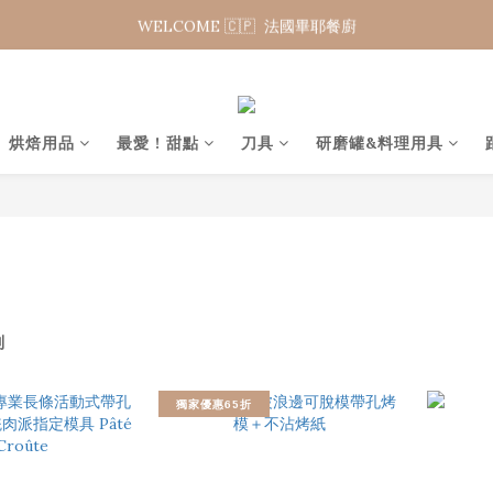
WELCOME 🇨🇵  法國畢耶餐廚
WELCOME 🇨🇵  法國畢耶餐廚
夏日年中慶 限時加碼95折
WELCOME 🇨🇵  法國畢耶餐廚
烘焙用品
最愛 ! 甜點
刀具
研磨罐&料理用具
列
獨家優惠65折