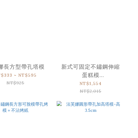
娜長方型帶孔塔模
新式可固定不鏽鋼伸縮
蛋糕模
$333 ~ NT$595
20x20~37x37cm
NT$925
NT$1,554
NT$2,015