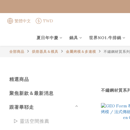
繁體中文
TWD
夏日年中慶
鍋具
世界NO1.牛排鍋
全部商品
烘焙器具＆模具
金屬烤模＆多連模
不鏽鋼材質系列
精選商品
不鏽鋼材質系
聚焦新款＆最新消息
跟著畢耶走
▻ 靈活空間推薦