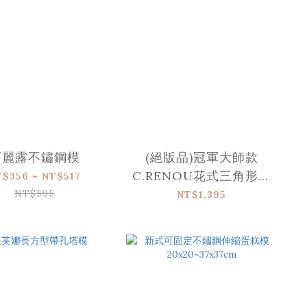
可麗露不鏽鋼模
(絕版品)冠軍大師款
C.RENOU花式三角形型
T$356 ~ NT$517
特製塔模
NT$595
NT$1,395