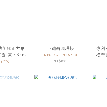
 法芙娜正方形
不鏽鋼圓塔模
專利
圈-高3.5cm
模帶
NT$585 ~ NT$790
NT$890
$770