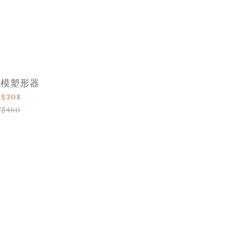
塔模塑形器
$308
$460