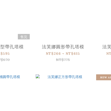
售完
杏型帶孔塔模
法芙娜圓形帶孔塔模
法
$595
NT$266 ~ NT$615
NT
T$670
NT$775
NEW A