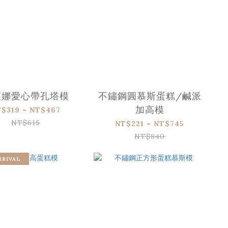
芙娜愛心帶孔塔模
不鏽鋼圓慕斯蛋糕/鹹派
加高模
$319 ~ NT$467
NT$615
NT$221 ~ NT$745
NT$840
RRIVAL