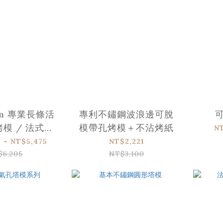
rm 專業長條活
專利不鏽鋼波浪邊可脫
模 / 法式傳
模帶孔烤模＋不沾烤紙
N
模具 Pâté
 ~ NT$5,475
NT$2,221
Croûte
$6,205
NT$3,100