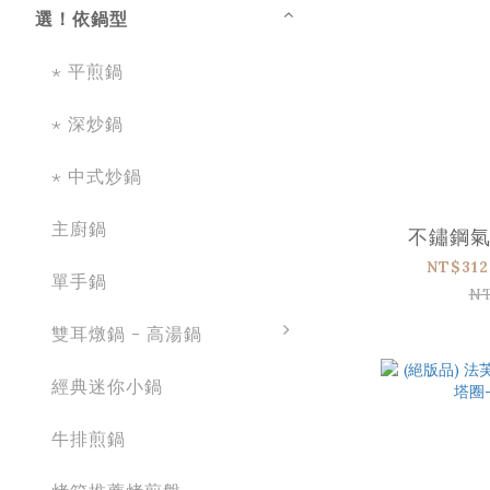
選！依鍋型
⋆ 平煎鍋
⋆ 深炒鍋
⋆ 中式炒鍋
主廚鍋
不鏽鋼
NT$312
單手鍋
N
雙耳燉鍋 - 高湯鍋
經典迷你小鍋
牛排煎鍋