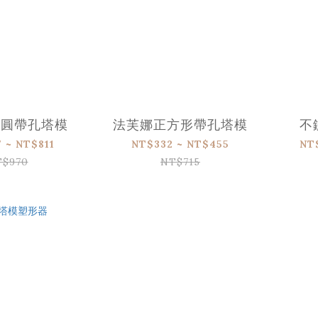
橢圓帶孔塔模
法芙娜正方形帶孔塔模
不
 ~ NT$811
NT$332 ~ NT$455
NT
T$970
NT$715