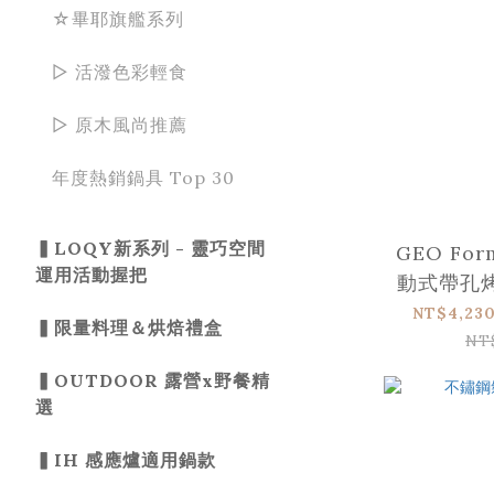
☆畢耶旗艦系列
▻ 活潑色彩輕食
▻ 原木風尚推薦
年度熱銷鍋具 Top 30
▍LOQY新系列 - 靈巧空間
GEO Fo
運用活動握把
動式帶孔烤
統肉派指定
NT$4,230
▍限量料理＆烘焙禮盒
en 
NT
▍OUTDOOR 露營x野餐精
選
▍IH 感應爐適用鍋款