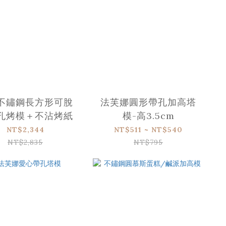
不鏽鋼長方形可脫
法芙娜圓形帶孔加高塔
孔烤模＋不沾烤紙
模-高3.5cm
NT$2,344
NT$511 ~ NT$540
NT$2,835
NT$795