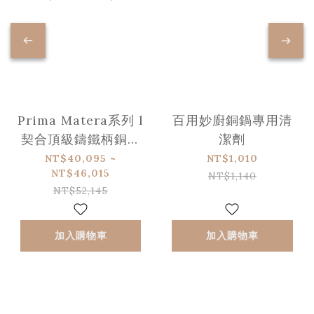
Prima Matera系列 l
百用妙廚銅鍋專用清
契合頂級鑄鐵柄銅鍋
潔劑
系列 l 雙耳燉鍋 (適用
NT$40,095 ~
NT$1,010
NT$46,015
IH感應爐)
NT$1,140
NT$52,145
加入購物車
加入購物車