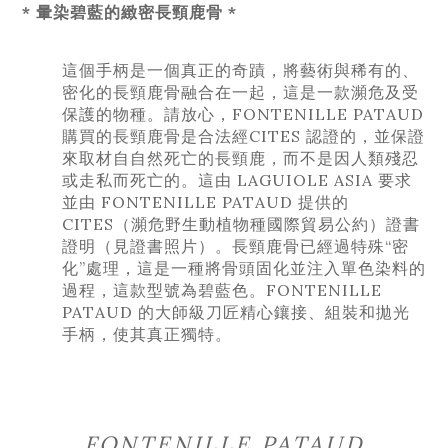
*
暈
染碧藍的緻密長頸鹿骨
*
這個手柄是一個真正的奇蹟，將藝術與稀有的、
密化的長頸鹿骨融合在一起，這是一款瀕危及受
保護的物種。請放心，FONTENILLE PATAUD
購買的長頸鹿骨是合法
經CITES 認證
的，並保證
來取材自自然死亡的長頸鹿，而不是因人類殘忍
或走私而死亡的。這由 LAGUIOLE ASIA 要求
並由 FONTENILLE PATAUD 提供的
CITES（瀕危野生動植物種國際貿易公約）證書
證明（見證書照片）。長頸鹿骨已經過特殊“密
化”處理，這是一種將骨頭固化並注入單色染料的
過程，這款型號為碧藍色。FONTENILLE
PATAUD 的大師級刀匠精心鑲接、組裝和拋光
手柄，使其真正獨特。
FONTENILLE PATAUD