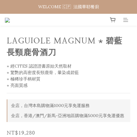
WELCOME 🇨🇵  法國畢耶餐廚
WELCOME 🇨🇵  法國畢耶餐廚
夏日年中慶 限時加碼95折
WELCOME 🇨🇵  法國畢耶餐廚
LAGUIOLE MAGNUM ⋆ 碧藍
長頸鹿骨酒刀
⋆ 經CITES 認證證書原始天然取材 
⋆ 驚艷的高密度長頸鹿骨，暈染成碧藍 
⋆ 極稀珍手柄材質
⋆ 亮面質感
全店，台灣本島購物滿1000元享免運服務
全店，香港/澳門/新馬-亞洲地區購物滿5000元享免運優惠
NT$19,280