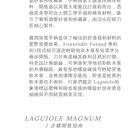
愛好者和收藏家，手柄挑選大膽選擇稀珍材
料，開瓶器以其寬大尾翼設計脫穎而出，憑
藉其美學符合人體工學手感和稀有材料，
吸
引了葡萄酒愛好者和收藏家。
由頂尖匠師刀
匠精心製作。
圓潤加寬手柄提供了極佳的舒適感和材料的
驚艷視覺效果。Fontenille Pataud 專利
的2段式槓可讓您輕鬆地依木塞長短需求分
兩步開瓶。刀片角度極其鋒利且易於打開，
特意設計無鋸齒，可俐落乾淨地切割軟木塞
的外層錫紙。錐
長
形的螺旋確保可輕鬆穿進
軟木塞，並將損壞降至最低，即使是較舊的
軟木塞也不例外。行家們鑑定 Laguiole
的
象徵標誌
蜜蜂和鑄造銜接的螺旋針技術更是
細緻與不同材質精美呈現。
LAGUIOLE MAGNUM
2 步驟開瓶指南