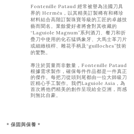
Fontenille Pataud 經常被譽為法國刀具
界的 Hermès，以其精美訂製稀有和稀珍
材料結合高階訂製珠寶等級的工匠的卓越技
藝而聞名。業餘愛好者將會對其收藏的
“Laguiole Magnum”系列酒刀、餐刀和折
疊刀中使用的化石猛獁象牙、大馬士革刀片
或細緻槓桿、雕花手柄及“guilloches”技術
的驚艷。
專注於質量而非數量，Fontenille Pataud
根據需求製作，確保每件作品都是一件真正
的傑作。每把刀從頭到尾都由一位大師級刀
匠精心手工製作。我們Laguiole Asia，為
首次將他們精美的創作呈現給全亞洲，而感
到無比自豪。
* 保固與保養 *