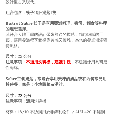
設計復古又現代。
組合包含：筷子1組+湯匙1隻
Bistrot Sabre 筷子是享用亞洲料理
、
壽司
、
麵食等料理
的理想選擇。
其符合人體工學的設計帶來舒適的握感，精緻細膩的工
藝，讓用餐過程享受視覺美感
又優雅，為您的餐桌增添獨
特風格。
尺寸：
22 公分
注意事項：
不適用洗碗機，建議手洗
，不建議使用具研磨
性海綿。
Sabre主餐湯匙，常適合享用美味的湯品或在西餐常見用
於侍餐，像是：小塊蔬菜＆湯汁。
尺寸：
22
公分
注意事項：適
用洗碗機
材料：
18/10 不銹鋼用於非鋒利物件 / AISI 420 不鏽鋼