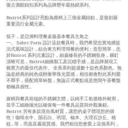
復古酒館鈕扣系列為品牌歷年最熱銷系列。
Bistrot系列設計亮點為握柄上三個金屬鈕釦，是復刻最
重要流行金屬元素。
筷子，是
亞洲料理
餐桌最基本餐具主角之
一。
Sabre
Paris
設計這款餐具時，我們希望忠實地捕捉
法式風味設計，結合東方料理用餐的便利：造型簡單，忠
於
Bistrot 系列元素設計，細扁修長的不銹鋼筷身，
鉚釘
清晰可見，
Bistrot細緻製工及沉穩手感，是品牌展現工
藝實力的最佳代表作
。 全系系列超過數十款色系顏色。無
論是經典的純色或輕奢華珠光質感，相信都會對此系列愛
不釋手，搭配簡單杯盤，無論正式餐點或是悠閒午茶餐盤
都極具個性。
握柄與餐具前端的不銹鋼主體，以純手工銜接格外耐用，
並手工細緻拋光以確保每一件餐具品質與外觀兼顧。
Bistrot 另有多款混合風材質，讓您的桌子體現您的個
性！咖啡水牛、隕石白、玳瑁、柚木、大理石沙丘、格
紋...等，亮面及霧面質感。我們相信您會愛上這個系列，