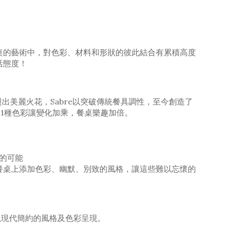
在餐桌的藝術中，對色彩、材料和形狀的彼此結合有累積高度
活態度！
是激盪出美麗火花，Sabre以突破傳統餐具調性，至今創造了
21種色彩讓變化加乘，餐桌樂趣加倍。
現的可能
在餐桌上添加色彩、幽默、別致的風格，讓這些難以忘懷的
並以現代簡約的風格及色彩呈現。