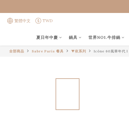
繁體中文
TWD
夏日年中慶
鍋具
世界NO1.牛排鍋
全部商品
Sabre Paris 餐具
▼依系列
Icône 60風華年代 l