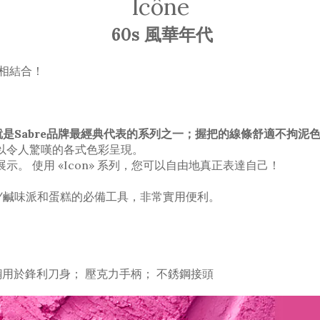
Icône
60s 風華年代
相結合！
ne" 就是Sabre品牌最經典代表的系列之一；握把的線條舒適
以令人驚嘆的各式色彩呈現。
。 使用 «Icon» 系列，您可以自由地真正表達自己！
甜/鹹味派和蛋糕的必備工具，非常實用便利。
 不鏽鋼用於鋒利刀身； 壓克力手柄； 不銹鋼接頭