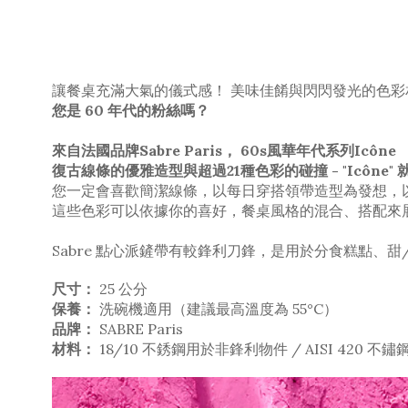
讓餐桌充滿大氣的儀式感！ 美味佳餚與閃閃發光的色彩
您是 60 年代的粉絲嗎？
來自法國品牌Sabre Paris， 60s風華年代系列Icône
復古線條的優雅造型與超過21種色彩的碰撞 - "Icô
您一定會喜歡簡潔線條，以每日穿搭領帶造型為發想，
這些色彩可以依據你的喜好，餐桌風格的混合、搭配來展示
Sabre 點心派鏟帶有較鋒利刀鋒，是用於分食糕點、
尺寸：
25 公分
保養：
洗碗機適用（建議最高溫度為 55°C）
品牌：
SABRE Paris
材料：
18/10 不銹鋼用於非鋒利物件 / AISI 420