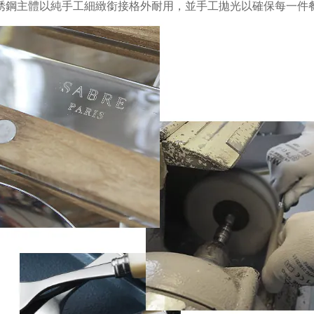
銹鋼主體以純手工細緻銜接格外耐用，並手工拋光以確保每一件