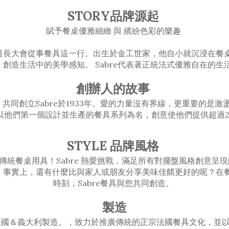
STORY品牌源起
賦予餐桌優雅細緻 與 繽紛色彩的樂趣
己從出生就知道長大會從事餐具這一行。出生於金工世家，他自小就沉浸
，創造生活中的美學感知。 Sabre代表著正統法式優雅自在的生
創辦人的故事
火花，共同創立Sabre於1933年。愛的力量沒有界線，更重要的
e 是以他們第一個設計並生產的餐具系列為名，創意使他們提供超過
STYLE 品牌風格
傳統餐桌用具！Sabre 熱愛挑戰，滿足所有對擺盤風格創意呈
間！事實上，還有什麼比與家人或朋友分享美味佳餚更好的呢？
時刻，Sabre餐具與您共同創造。
製造
ris，法國＆義大利製造。，致力於推廣傳統的正宗法國餐具文化，