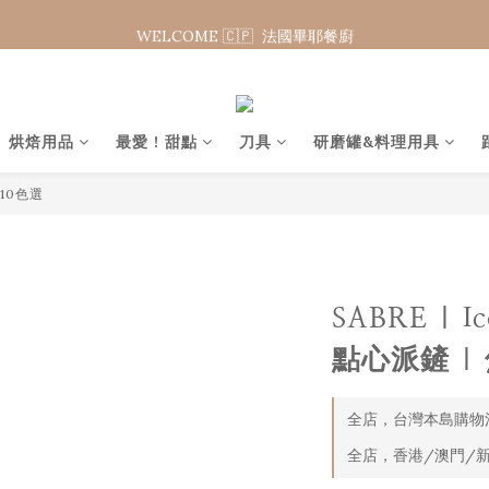
WELCOME 🇨🇵  法國畢耶餐廚
WELCOME 🇨🇵  法國畢耶餐廚
夏日年中慶 限時加碼95折
WELCOME 🇨🇵  法國畢耶餐廚
烘焙用品
最愛 ! 甜點
刀具
研磨罐&料理用具
 10色選
SABRE | I
點心派鏟 |
全店，台灣本島購物滿
全店，香港/澳門/新