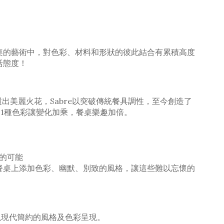
在餐桌的藝術中，對色彩、材料和形狀的彼此結合有累積高度
活態度！
是激盪出美麗火花，Sabre以突破傳統餐具調性，至今創造了
21種色彩讓變化加乘，餐桌樂趣加倍。
現的可能
在餐桌上添加色彩、幽默、別致的風格，讓這些難以忘懷的
並以現代簡約的風格及色彩呈現。