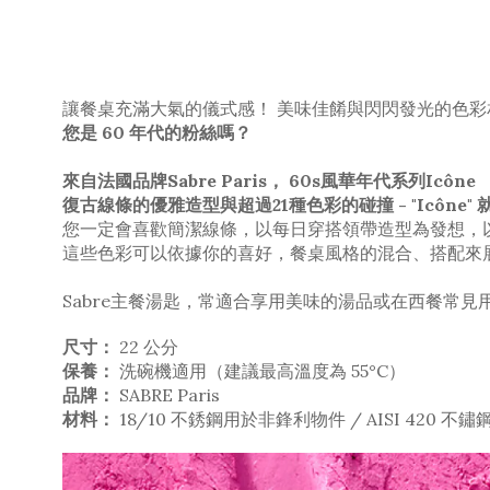
讓餐桌充滿大氣的儀式感！ 美味佳餚與閃閃發光的色彩
您是 60 年代的粉絲嗎？
來自法國品牌Sabre Paris， 60s風華年代系列Icône
復古線條的優雅造型與超過21種色彩的碰撞 - "Icô
您一定會喜歡簡潔線條，以每日穿搭領帶造型為發想，
這些色彩可以依據你的喜好，餐桌風格的混合、搭配來展示
Sabre主餐湯匙，常適合享用美味的湯品或在西餐常
尺寸：
22 公分
保養：
洗碗機適用（建議最高溫度為 55°C）
品牌：
SABRE Paris
材料：
18/10 不銹鋼用於非鋒利物件 / AISI 420