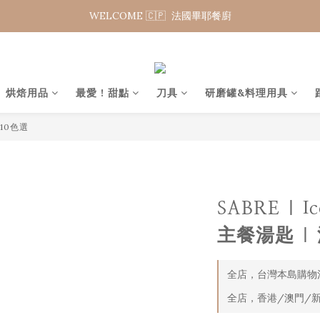
WELCOME 🇨🇵  法國畢耶餐廚
WELCOME 🇨🇵  法國畢耶餐廚
夏日年中慶 限時加碼95折
WELCOME 🇨🇵  法國畢耶餐廚
烘焙用品
最愛 ! 甜點
刀具
研磨罐&料理用具
 10色選
SABRE | I
主餐湯匙 |
全店，台灣本島購物滿
全店，香港/澳門/新