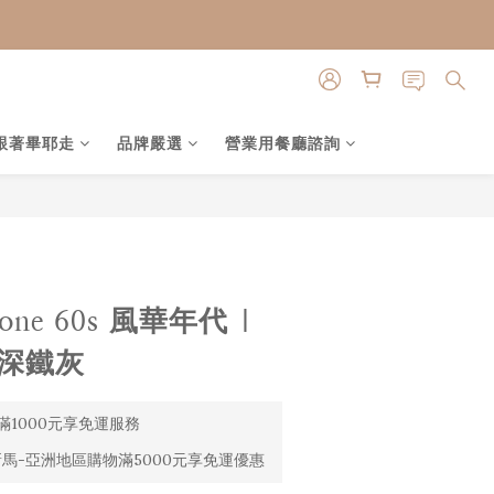
跟著畢耶走
品牌嚴選
營業用餐廳諮詢
立即購買
cone 60s 風華年代 |
 深鐵灰
1000元享免運服務
馬-亞洲地區購物滿5000元享免運優惠