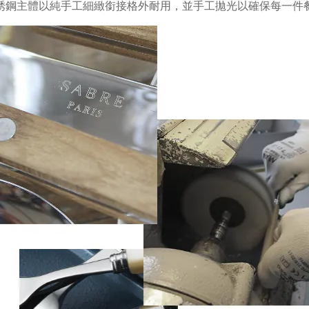
銹鋼主體以純手工細緻銜接格外耐用，並手工拋光以確保每一件