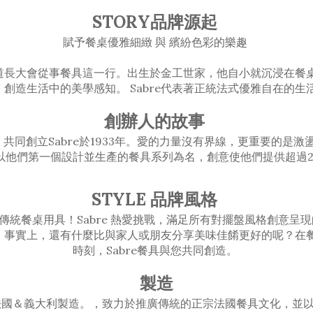
STORY品牌源起
賦予餐桌優雅細緻 與 繽紛色彩的樂趣
己從出生就知道長大會從事餐具這一行。出生於金工世家，他自小就沉浸
，創造生活中的美學感知。 Sabre代表著正統法式優雅自在的生
創辦人的故事
火花，共同創立Sabre於1933年。愛的力量沒有界線，更重要的
e 是以他們第一個設計並生產的餐具系列為名，創意使他們提供超過
STYLE 品牌風格
傳統餐桌用具！Sabre 熱愛挑戰，滿足所有對擺盤風格創意呈
間！事實上，還有什麼比與家人或朋友分享美味佳餚更好的呢？
時刻，Sabre餐具與您共同創造。
製造
ris，法國＆義大利製造。，致力於推廣傳統的正宗法國餐具文化，