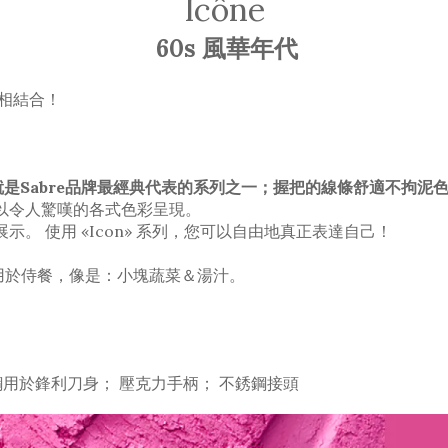
Icône
60s 風華年代
相結合！
ne" 就是Sabre品牌最經典代表的系列之一；握把的線條舒適
以令人驚嘆的各式色彩呈現。
。 使用 «Icon» 系列，您可以自由地真正表達自己！
見用於侍餐，像是：小塊蔬菜＆湯汁。
 不鏽鋼用於鋒利刀身； 壓克力手柄； 不銹鋼接頭