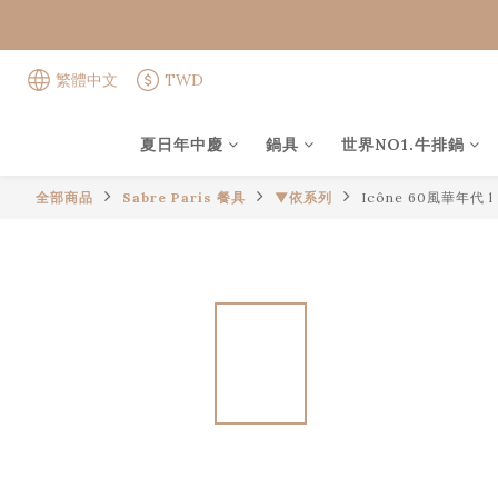
繁體中文
TWD
夏日年中慶
鍋具
世界NO1.牛排鍋
全部商品
Sabre Paris 餐具
▼依系列
Icône 60風華年代 l