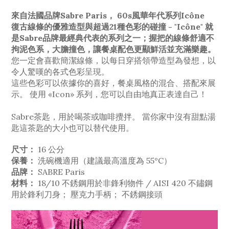
來自法國品牌Sabre Paris， 60s風華年代系列Icône
復古線條的優雅造型與超過21種色彩的碰撞 - "Icône" 就
是Sabre品牌最經典代表的系列之一；握把的線條舒適不
拘泥色系，大膽撞色，讓餐桌配色更顯鮮活並充滿樂趣。
您一定會喜歡簡潔線條，以每日穿搭領帶造型為發想，以
令人驚嘆的各式色彩呈現。
這些色彩可以依據你的喜好，餐桌風格的混合、搭配來展
示。 使用 «Icon» 系列，您可以自由地真正表達自己！
Sabre茶匙，用於喝茶或咖啡攪拌。 當你家中沒有甜點湯
匙這茶匙的大小也可以替代使用。
尺寸：
16 公分
保養：
洗碗機適用（建議最高溫度為 55°C）
品牌：
SABRE Paris
材料：
18/10 不銹鋼用於非鋒利物件 / AISI 420 不鏽鋼
用於鋒利刀身； 壓克力手柄； 不銹鋼接頭