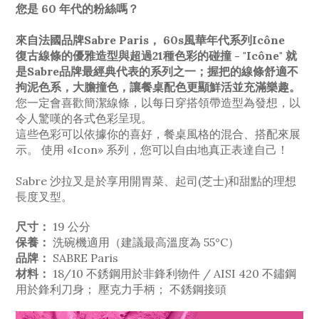
您是 60 年代的粉絲嗎？
來自法國品牌Sabre Paris， 60s風華年代系列Icône
復古線條的優雅造型與超過21種色彩的碰撞 - "Icône" 就
是Sabre品牌最經典代表的系列之一；握把的線條舒適不
拘泥色系，大膽撞色，讓餐桌配色更顯鮮活並充滿樂趣。
您一定會喜歡簡潔線條，以每日穿搭領帶造型為發想，以
令人驚嘆的各式色彩呈現。
這些色彩可以依據你的喜好，餐桌風格的混合、搭配來展
示。 使用 «Icon» 系列，您可以自由地真正表達自己！
Sabre 沙拉叉是於享用開胃菜、起司(芝士)和甜點的理想
長度叉型。
尺寸：
19 公分
保養：
洗碗機適用（建議最高溫度為 55°C）
品牌：
SABRE Paris
材料：
18/10 不銹鋼用於非鋒利物件 / AISI 420 不鏽鋼
用於鋒利刀身； 壓克力手柄； 不銹鋼接頭