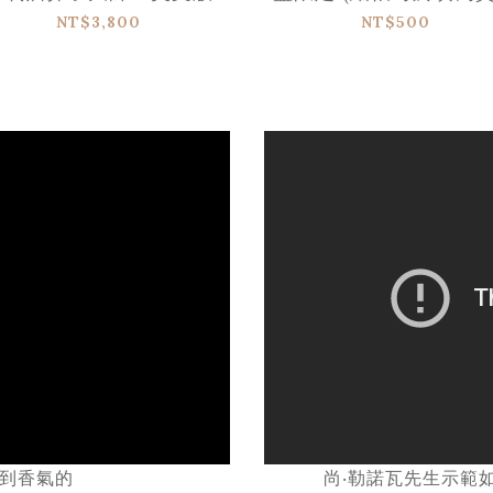
內的「訂單備註」留下
NT$3,800
NT$500
1：刻字內容 2：字體樣
到香氣的
尚‧勒諾瓦先生示範