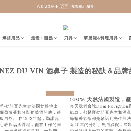
WELCOME 🇨🇵  法國畢耶餐廚
WELCOME 🇨🇵  法國畢耶餐廚
夏日年中慶 限時加碼95折
WELCOME 🇨🇵  法國畢耶餐廚
烘焙用品
最愛 ! 甜點
刀具
研磨罐&料理用具
 NEZ DU VIN 酒鼻子 製造的秘訣＆品
prev
next
100% 天然法國製造
ir尚‧勒諾瓦先生於法國勃根地出
今天我們會說Dom Perign
葡萄藤蔓和分裝葡萄酒的他，很
氣息，都是拜勒諾瓦先生和酒鼻
自然。 自1978年起，勒諾瓦
每瓶香氣瓶都是勒諾瓦先生與
心教授品酒課程，他在工作的同
近40年的分析、甄選調配，並
市，一推出就造成轟動，一款能
內已發現上千種的氣味，分析