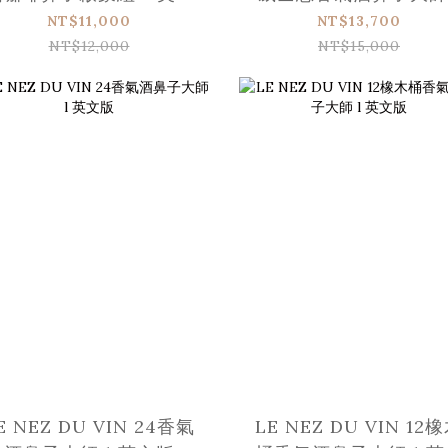
版
英文版
NT$11,000
NT$13,700
NT$12,000
NT$15,000
E NEZ DU VIN 24香氣
LE NEZ DU VIN 12