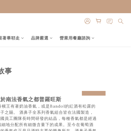
跟著畢耶走
品牌嚴選
營業用餐廳諮詢
牌故事
prev
next
，產於南法香氣之都普羅旺斯
on香檳王有著奶油香氣，或是Bandol的紅酒有松露的
子之賜。 酒鼻子全系列香氣組合皆在法國製造，
法國員工團隊長時間研發的結晶，每種香氣都是經過
精細地分配所有細微含量下的成果。至今在葡萄酒
酒的香氣也正是品酒時主要的樂趣所在，酒鼻子香氣