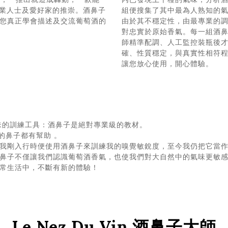
專業人士及愛好家的推崇。酒鼻子
組便搜集了其中最為人熟知的氣
您真正學會描述及交流葡萄酒的
由於其不穩定性，由最專業的
對忠實於原始香氣。每一組酒
師精準配調、人工監控裝瓶後
確、性質穩定，與真實性相符程
讓您放心使用，開心體驗。
味的訓練工具：酒鼻子是絕對專業級的教材。
的鼻子都有幫助 。
 在我剛入行時便使用酒鼻子來訓練我的嗅覺敏銳度，至今我仍把它當
鼻子不僅讓我們認識葡萄酒香氣，也使我們對大自然中的氣味更敏
常生活中，不斷有新的體驗！
Le Nez Du Vin 酒鼻子大師