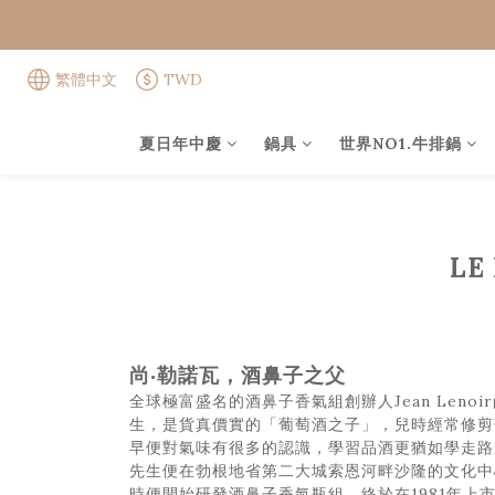
繁體中文
TWD
夏日年中慶
鍋具
世界NO1.牛排鍋
LE
尚‧勒諾瓦，酒鼻子之父
全球極富盛名的酒鼻子香氣組創辦人Jean Leno
生，是貨真價實的「葡萄酒之子」，兒時經常修剪
早便對氣味有很多的認識，學習品酒更猶如學走路般
先生便在勃根地省第二大城索恩河畔沙隆的文化中
時便開始研發酒鼻子香氣瓶組，終於在1981年上