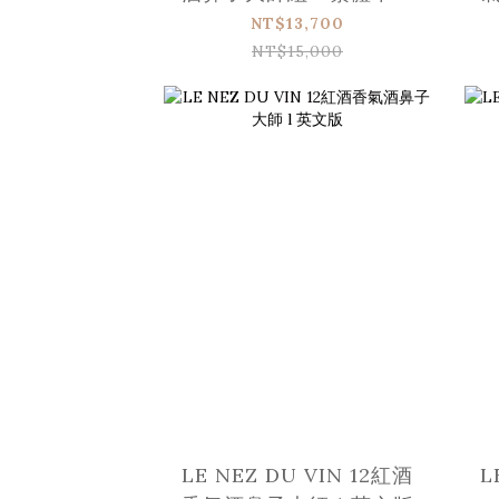
版
NT$13,700
NT$15,000
LE NEZ DU VIN 12紅酒
L