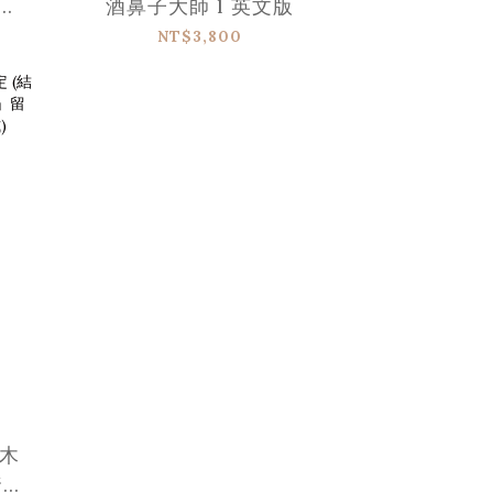
文
酒鼻子大師 l 英文版
NT$3,800
啡木
資料