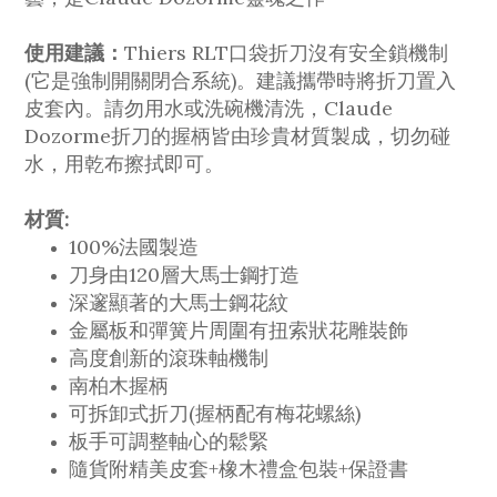
使用建議：
Thiers RLT口袋折刀沒有安全鎖機制
(它是強制開關閉合系統)。建議攜帶時將折刀置入
皮套內。請勿用水或洗碗機清洗，Claude
Dozorme折刀的握柄皆由珍貴材質製成，切勿碰
水，用乾布擦拭即可。
材質:
100%法國製造
刀身由120層大馬士鋼打造
深邃顯著的大馬士鋼花紋
金屬板和彈簧片周圍有扭索狀花雕裝飾
高度創新的滾珠軸機制
南柏木握柄
可拆卸式折刀(握柄配有梅花螺絲)
板手可調整軸心的鬆緊
隨貨附精美皮套+橡木禮盒包裝+保證書