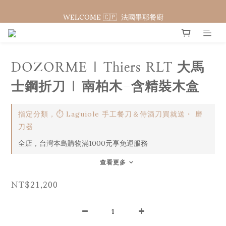
WELCOME 🇨🇵  法國畢耶餐廚
WELCOME 🇨🇵  法國畢耶餐廚
夏日年中慶 限時加碼95折
WELCOME 🇨🇵  法國畢耶餐廚
DOZORME | Thiers RLT 大馬
士鋼折刀 | 南柏木-含精裝木盒
指定分類，⏱︎ Laguiole 手工餐刀＆侍酒刀買就送・ 磨
刀器
全店，台灣本島購物滿1000元享免運服務
查看更多
NT$21,200