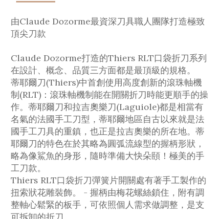
由Claude Dozorme最資深刀具職人團隊打造極致
頂尖刀款
Claude Dozorme打造的Thiers RLT口袋折刀系列
在設計、概念、品質三方面都是最頂級的規格。
蒂耶爾刀(Thiers)中首創使用高度創新的滾珠軸機
制(RLT)：滾珠軸機制能在開關折刀時能更順手的操
作。蒂耶爾刀和拉吉奧樂刀(Laguiole)都是相當有
名氣的法國手工刀型，蒂耶爾地區自古以來就是法
國手工刀具的重鎮，也正是拉吉奧樂的所在地。蒂
耶爾刀的特色在於其略為圓弧流線型的握柄形狀，
略為像鯊魚的身形，隨時準備大快朵頤！極美的手
工刀款。
Thiers RLT口袋折刀彈簧片開關處有著手工製作的
扭索狀花雕裝飾。 - 握柄由梅花螺絲鎖住，附有調
整軸心鬆緊的板手，可依照個人需求做調整，是支
可拆卸的折刀。