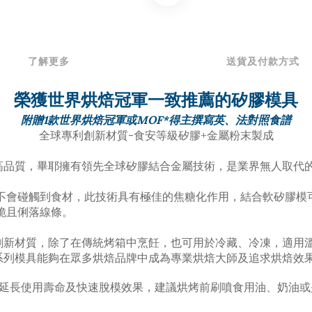
了解更多
送貨及付款方式
榮獲世界烘焙冠軍一致推薦的矽膠模具
附贈1款世界烘焙冠軍或MOF*得主撰寫英、法對照食譜
全球專利
創新材質-食安等級矽膠+金屬粉末製成
等級高品質，畢耶擁有領先全球矽膠結合金屬技術，是業界無人取代
不會碰觸到食材，此技術具有極佳的焦糖化作用，結合軟矽膠模
脆且俐落線條。
創新材質，除了
在傳統烤箱中烹飪，也可用於冷藏、冷凍，適用溫度：
LE系列模具能夠在眾多烘焙品牌中成為專業烘焙大師及追求烘焙
延長使用壽命及快速脫模效果，建議烘烤前刷噴食用油、奶油或