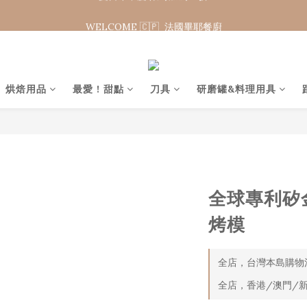
WELCOME 🇨🇵  法國畢耶餐廚
WELCOME 🇨🇵  法國畢耶餐廚
夏日年中慶 限時加碼95折
WELCOME 🇨🇵  法國畢耶餐廚
烘焙用品
最愛 ! 甜點
刀具
研磨罐&料理用具
全球專利矽
烤模
全店，台灣本島購物滿
全店，香港/澳門/新