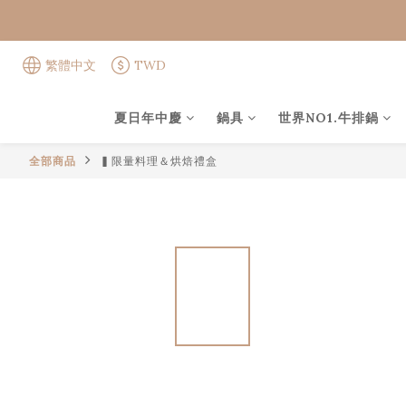
繁體中文
TWD
夏日年中慶
鍋具
世界NO1.牛排鍋
全部商品
▍限量料理＆烘焙禮盒