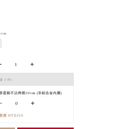
5cm
多 1 件)
形蛋糕不沾烤模20cm (非鋁合金內層)
惠價 NT$250