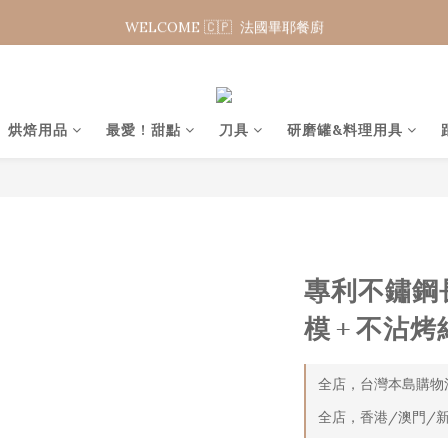
WELCOME 🇨🇵  法國畢耶餐廚
WELCOME 🇨🇵  法國畢耶餐廚
夏日年中慶 限時加碼95折
WELCOME 🇨🇵  法國畢耶餐廚
烘焙用品
最愛 ! 甜點
刀具
研磨罐&料理用具
專利不鏽鋼
模＋不沾烤
全店，台灣本島購物滿
全店，香港/澳門/新