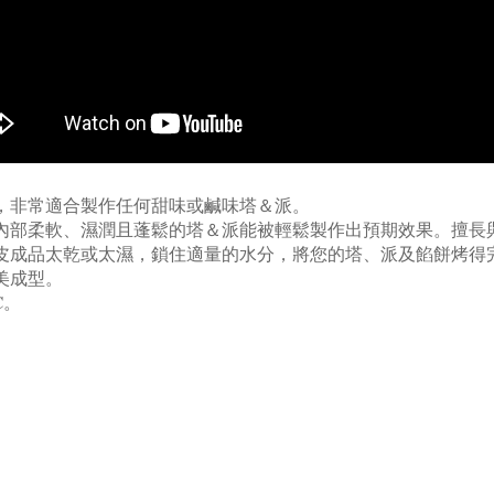
，非常適合製作任何甜味或鹹味塔＆派。
內部柔軟、濕潤且蓬鬆的
塔＆派能被輕鬆製作出預期效果
。擅長
皮成品太乾或太濕，鎖住適量的水分，將您的塔、派及餡餅烤得
美成型。
C。