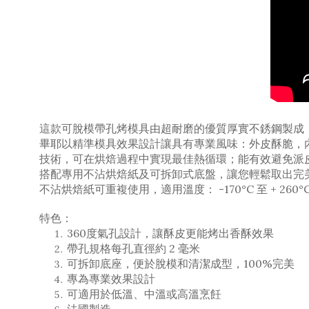
這款可脫模帶孔烤模具由超耐磨的優質厚實不銹鋼製成
畢耶以精準模具效果設計讓具有專業風味：外皮酥脆，
技術，可在烘焙過程中實現最佳熱循環；能有效避免派
搭配專用不沾烘焙紙及可拆卸式底盤，讓您輕鬆取出完
不沾烘焙紙可重複使用，適用溫度： -170°C 至 + 260°
特色：
360度氣孔設計，讓酥皮更能烤出香酥效果
帶孔規格每孔直徑約 2 毫米
可拆卸底座，便於脫模和清潔成型，100%完美
專為專業效果設計
可適用於低溫、中溫或高溫烹飪
法國製造