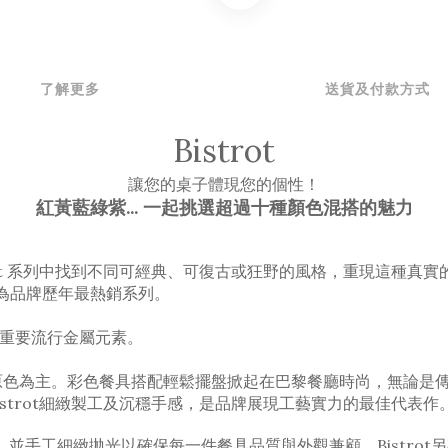
了解更多
送貨及付款方式
Bistrot
讓您的桌子體現您的個性！
紅黃藍綠紫... 一起挑選超過十種顏色
混搭的魅力
ot 系列中找到不同可經典、
可
復古或狂野的風格，重現這種真實
扣系列為品牌歷年最熱銷系列。
刻最重要流行金屬元素。
主要的原色為主。彩色餐具搭配輕鬆擺盤掀起在巴黎餐廳時尚，無論
istrot細緻製工及沉穩手感，是品牌展現工藝實力的最佳代表作。By 
並手工細緻拋光以確保每一件餐具品質與外觀兼顧。Bistro