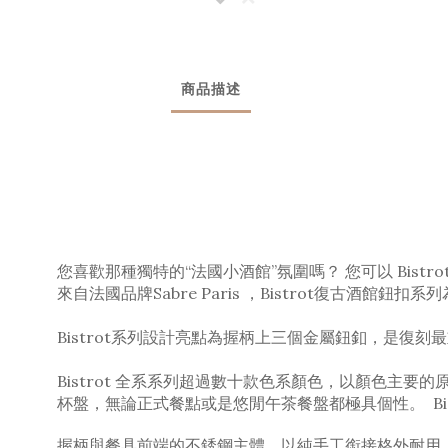
商品描述
您喜歡那種獨特的“法國小酒館”氛圍嗎？ 您可以 Bistr
來自法國品牌Sabre Paris ，Bistrot復古酒館鈕
Bistrot系列設計亮點為握柄上三個金屬鈕釦，是復
Bistrot 全系系列超過數十款色系顏色，以顏色
杯盤，無論正式餐點或是悠閒午茶餐盤都極具個性。
B
握柄與餐具前端的不銹鋼主體，以純手工銜接格外耐用，