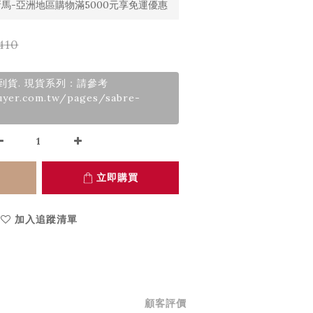
馬-亞洲地區購物滿5000元享免運優惠
410
月到貨. 現貨系列：請參考
uyer.com.tw/pages/sabre-
立即購買
加入追蹤清單
顧客評價