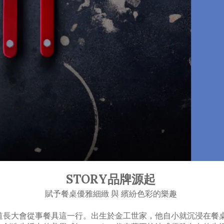
STORY品牌源起
賦予餐桌優雅細緻 與 繽紛色彩的樂趣
己從出生就知道長大會從事餐具這一行。出生於金工世家，他自小就沉浸