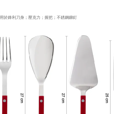
不鏽鋼用於鋒利刀身
；壓克力
；握把
；
不銹鋼鉚釘