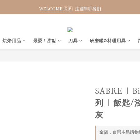
WELCOME 🇨🇵  法國畢耶餐廚
WELCOME 🇨🇵  法國畢耶餐廚
夏日年中慶 限時加碼95折
WELCOME 🇨🇵  法國畢耶餐廚
烘焙用品
最愛 ! 甜點
刀具
研磨罐&料理用具
SABRE | 
列 | 飯匙/
灰
全店，台灣本島購物滿