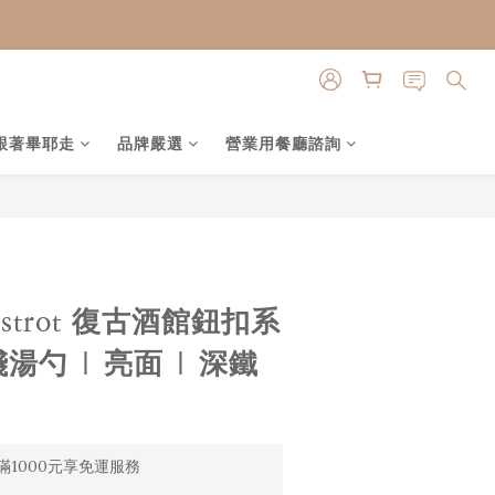
跟著畢耶走
品牌嚴選
營業用餐廳諮詢
立即購買
Bistrot 復古酒館鈕扣系
淺湯勺 | 亮面 | 深鐵
1000元享免運服務