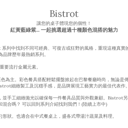
Bistrot
讓您的桌子體現您的個性！
紅黃藍綠紫... 一起挑選超過十種顏色
混搭的魅力
ot 系列中找到不同可經典、
可
復古或狂野的風格，重現這種真實
扣系列為品牌歷年最熱銷系列。
刻最重要流行金屬元素。
主要的原色為主。彩色餐具搭配輕鬆擺盤掀起在巴黎餐廳時尚，無論
istrot細緻製工及沉穩手感，是品牌展現工藝實力的最佳代表作。By 
並手工細緻拋光以確保每一件餐具品質與外觀兼顧。Bistro
混合嗎？ 可以回到系列介紹找到我們！(陸續上市中)
勺形狀。也適合在中式餐桌上，盛各式帶湯汁蔬菜及料理。