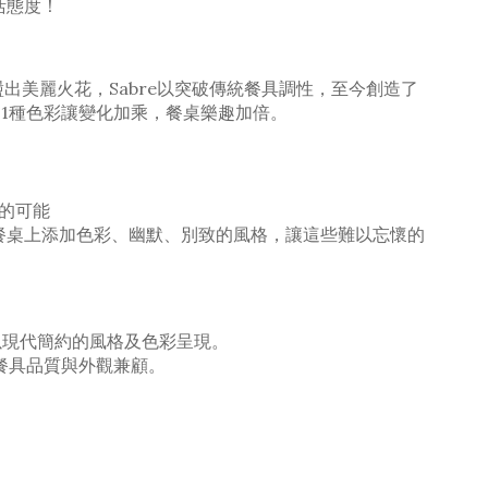
活態度！
是激盪出美麗火花，Sabre以突破傳統餐具調性，至今創造了
21種色彩讓變化加乘，餐桌樂趣加倍。
現的可能
在餐桌上添加色彩、幽默、別致的風格，讓這些難以忘懷的
並以現代簡約的風格及色彩呈現。
餐具品質與外觀兼顧。