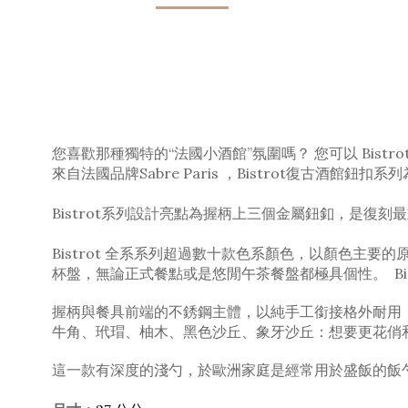
您喜歡那種獨特的“法國小酒館”氛圍嗎？ 您可以 Bistr
來自法國品牌Sabre Paris ，Bistrot復古酒館鈕
Bistrot系列設計亮點為握柄上三個金屬鈕釦，是復
Bistrot 全系系列超過數十款色系顏色，以顏色
杯盤，無論正式餐點或是悠閒午茶餐盤都極具個性。
B
握柄與餐具前端的不銹鋼主體，以純手工銜接格外耐用，
牛角、玳瑁、柚木、黑色沙丘、象牙沙丘：想要更花俏和
這一款有深度的淺勺，於歐洲家庭是經常用於盛飯的飯