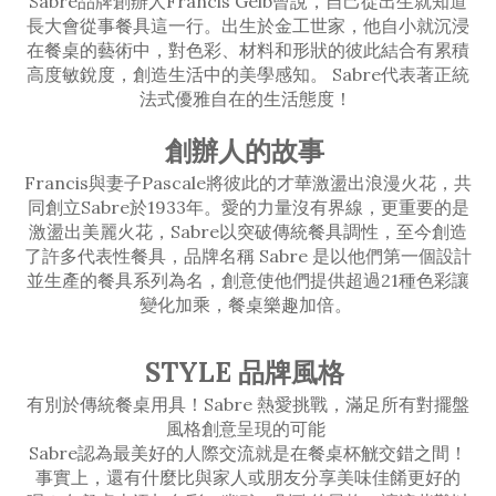
Sabre品牌創辦人Francis Gelb曾說，自己從出生就知道
長大會從事餐具這一行。出生於金工世家，他自小就沉浸
在餐桌的藝術中，對色彩、材料和形狀的彼此結合有累積
高度敏銳度，創造生活中的美學感知。 Sabre代表著正統
法式優雅自在的生活態度！
創辦人的故事
Francis與妻子Pascale將彼此的才華激盪出浪漫火花，共
同創立Sabre於1933年。愛的力量沒有界線，更重要的是
激盪出美麗火花，Sabre以突破傳統餐具調性，至今創造
了許多代表性餐具，品牌名稱 Sabre 是以他們第一個設計
並生產的餐具系列為名，創意使他們提供超過21種色彩讓
變化加乘，餐桌樂趣加倍。
STYLE 品牌風格
有別於傳統餐桌用具！Sabre 熱愛挑戰，滿足所有對擺盤
風格創意呈現的可能
Sabre認為最美好的人際交流就是在餐桌杯觥交錯之間！
事實上，還有什麼比與家人或朋友分享美味佳餚更好的