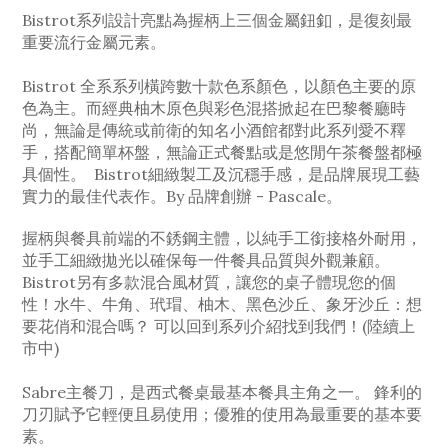
Bistrot系列設計亮點為握柄上三個金屬鈕釦，是復刻最
重要流行金屬元素。
Bistrot 全系系列橫跨數十款色系顏色，以顏色主要的原
色為主。而經典柚木原色與彩色混搭掀起在巴黎餐廳時
尚，無論是傳統或前衛的知名小酒館都對此系列愛不釋
手，搭配簡單杯盤，無論正式餐點或是悠閒午茶餐盤都極
具個性。
Bistrot細緻製工及沉穩手感，是品牌展現工藝
實力的最佳代表作。By 品牌創辦 - Pascale。
握柄與餐具前端的不銹鋼主體，以純手工銜接格外耐用，
並手工細緻拋光以確保每一件餐具品質與外觀兼顧。
Bistrot另有多款混合風材質，讓您的桌子體現您的個
性！水牛、牛角、玳瑁、柚木、黑色沙丘、象牙沙丘：想
要花俏和混合嗎？ 可以回到系列介紹找到我們！(陸續上
市中)
Sabre主餐刀，是西式餐桌最基本餐具主角之一。 鋒利的
刀刃賦予它輕便且易使用；優雅的使用為最重要的基本要
素。