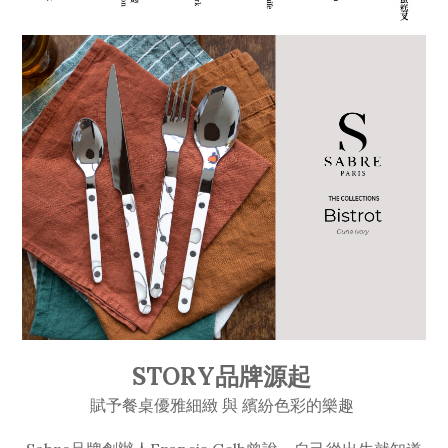
STORY品牌源起
賦予餐桌優雅細緻 與 繽紛色彩的樂趣