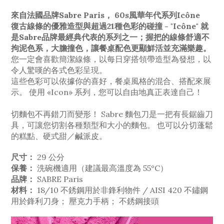
來自法國品牌Sabre Paris， 60s風華年代系列Icône
復古線條的優雅造型與超過21種色彩的碰撞 - "Icône" 就
是Sabre品牌最經典代表的系列之一；握把的線條舒適不
拘泥色系，大膽撞色，讓餐桌配色更顯鮮活並充滿樂趣。
您一定會喜歡簡潔線條，以每日穿搭領帶造型為發想，以
令人驚嘆的各式色彩呈現。
這些色彩可以依據你的喜好，餐桌風格的混合、搭配來展
示。 使用 «Icon» 系列，您可以自由地真正表達自己！
切麵包不再錯刀而變形！ Sabre 麵包刀是一把有長鋸齒刀
具，可讓您切割各種類型和大小的麵包。 也可以分切蓬鬆
的糕點、硬式甜／鹹派皮。
尺寸：
29 公分
保養：
洗碗機適用（建議最高溫度為 55°C）
品牌：
SABRE Paris
材料：
18/10 不銹鋼用於非鋒利物件 / AISI 420 不鏽鋼
用於鋒利刀身； 壓克力手柄； 不銹鋼接頭