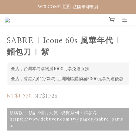
WELCOME 🇨🇵  法國畢耶餐廚
WELCOME 🇨🇵  法國畢耶餐廚
夏日年中慶 限時加碼95折
WELCOME 🇨🇵  法國畢耶餐廚
SABRE | Icone 60s 風華年代 |
麵包刀 | 紫
全店，台灣本島購物滿1000元享免運服務
全店，香港/澳門/新馬-亞洲地區購物滿5000元享免運優惠
NT$1,725
NT$1,520
預購款 - 預計3個月到貨. 現貨系列：請參考
https://www.debuyer.com.tw/pages/sabre-paris-
in