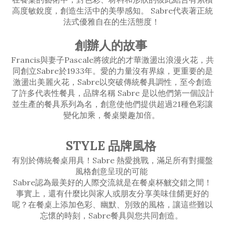
高度敏銳度，創造生活中的美學感知。 Sabre代表著正統
法式優雅自在的生活態度！
創辦人的故事
Francis與妻子Pascale將彼此的才華激盪出浪漫火花，共
同創立Sabre於1933年。愛的力量沒有界線，更重要的是
激盪出美麗火花，Sabre以突破傳統餐具調性，至今創造
了許多代表性餐具，品牌名稱 Sabre 是以他們第一個設計
並生產的餐具系列為名，創意使他們提供超過21種色彩讓
變化加乘，餐桌樂趣加倍。
STYLE 品牌風格
有別於傳統餐桌用具！Sabre 熱愛挑戰，滿足所有對擺盤
風格創意呈現的可能
Sabre認為最美好的人際交流就是在餐桌杯觥交錯之間！
事實上，還有什麼比與家人或朋友分享美味佳餚更好的
呢？在餐桌上添加色彩、幽默、別致的風格，讓這些難以
忘懷的時刻，Sabre餐具與您共同創造。