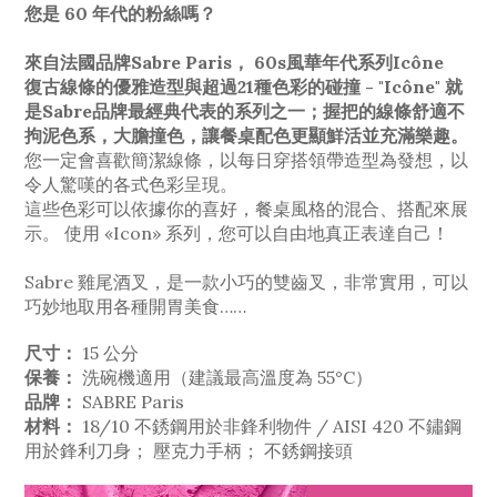
您是 60 年代的粉絲嗎？
來自法國品牌Sabre Paris， 60s風華年代系列Icône
復古線條的優雅造型與超過21種色彩的碰撞 - "Icône" 就
是Sabre品牌最經典代表的系列之一；握把的線條舒適不
拘泥色系，大膽撞色，讓餐桌配色更顯鮮活並充滿樂趣。
您一定會喜歡簡潔線條，以每日穿搭領帶造型為發想，以
令人驚嘆的各式色彩呈現。
這些色彩可以依據你的喜好，餐桌風格的混合、搭配來展
示。 使用 «Icon» 系列，您可以自由地真正表達自己！
Sabre 雞尾酒叉，是一款小巧的雙齒叉，非常實用，可以
巧妙地取用各種開胃美食……
尺寸：
15 公分
保養：
洗碗機適用（建議最高溫度為 55°C）
品牌：
SABRE Paris
材料：
18/10 不銹鋼用於非鋒利物件 / AISI 420 不鏽鋼
用於鋒利刀身； 壓克力手柄； 不銹鋼接頭