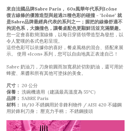
來自法國品牌Sabre Paris， 60s風華年代系列Icône
復古線條的優雅造型與超過21種色彩的碰撞 - "Icône" 就
是Sabre品牌最經典代表的系列之一；握把的線條舒適不
拘泥色系，大膽撞色，讓餐桌配色更顯鮮活並充滿樂趣。
您一定會喜歡簡潔線條，以每日穿搭領帶造型為發想，以
令人驚嘆的各式色彩呈現。
這些色彩可以依據你的喜好，餐桌風格的混合、搭配來展
示。 使用 «Icon» 系列，您可以自由地真正表達自己！
Sabre 奶油刀，刀身前圓而加寬易於切割奶油，還可用於
蜂蜜、果醬和所有其他可塗抹的美食。
尺寸：
20 公分
保養：
洗碗機適用（建議最高溫度為 55°C）
品牌：
SABRE Paris
材料：
18/10 不銹鋼用於非鋒利物件 / AISI 420 不鏽鋼
用於鋒利刀身； 壓克力手柄； 不銹鋼接頭