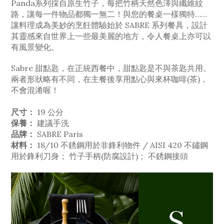
Panda系列採自原生竹子，每把竹柄天然色澤與纖維紋
路，讓每一件物品都獨一無二！與您的餐桌一樣獨特……
讓料理成為美妙的烹飪體驗始於 SABRE 系列餐具，設計
其靈感來自世界上一些最美麗的地方，令人餐桌上亦可以
有風景變化。
Sabre 甜點匙，在正統西餐中，甜點匙是不與茶匙共用。
兩者形狀略有不同，在主餐後享用點心與來杯咖啡(茶)，
不會混淆喔！
尺寸：
19 公分
保養：
建議手洗
品牌：
SABRE Paris
材料：
18/10 不銹鋼用於非鋒利物件 / AISI 420 不鏽鋼
用於鋒利刀身； 竹子手柄(防腐設計)； 不銹鋼接頭