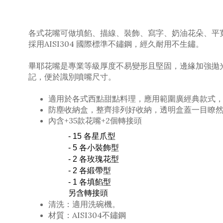
各式花嘴可做填餡、描線、裝飾、寫字、奶油花朵、平
採用AISI304 國際標準不鏽鋼，經久耐用不生鏽。
畢耶花嘴是專業等級厚度不易變形且堅固，邊緣加強拋
記，便於識別噴嘴尺寸。
適用於各式西點甜點料理，應用範圍廣經典款式
防塵收納盒，整齊排列好收納，透明盒蓋一目瞭
內含+35款花嘴+2個轉接頭
- 15 各星爪型
- 5
各小裝飾
型
- 2
各玫瑰花型
- 2
各緞帶型
- 1
各填餡
型
另含轉接頭
清洗：適用洗碗機。
材質：AISI304不鏽鋼