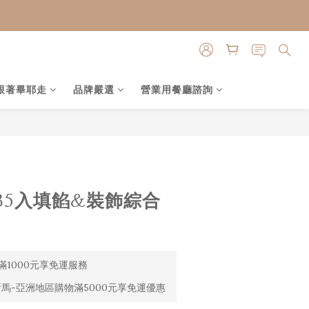
跟著畢耶走
品牌嚴選
營業用餐廳諮詢
35入填餡&裝飾綜合
1000元享免運服務
馬-亞洲地區購物滿5000元享免運優惠