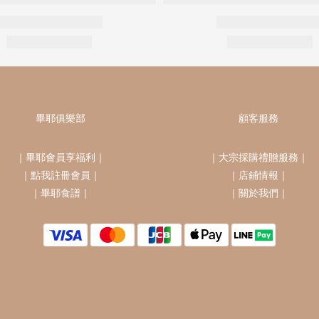
畢耶俱樂部
顧客服務
｜
畢耶會員享福利
｜
｜
大宗採購禮贈服務
｜
｜
點我註冊會員
｜
｜
店鋪情報
｜
｜
畢耶食譜
｜
｜
關於我們
｜