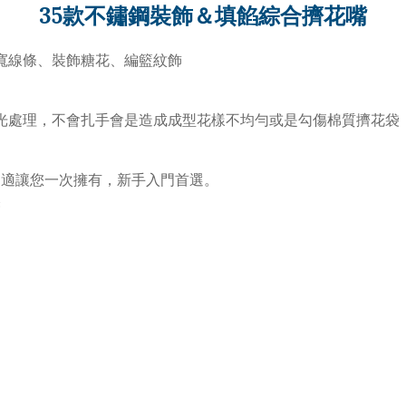
35款不鏽鋼裝飾＆填餡綜合擠花嘴
寬線條、裝飾糖花、編籃紋飾
光處理，不會扎手會是造成成型花樣不均勻或是勾傷棉質擠花袋
，適讓您一次擁有，新手入門首選。
然