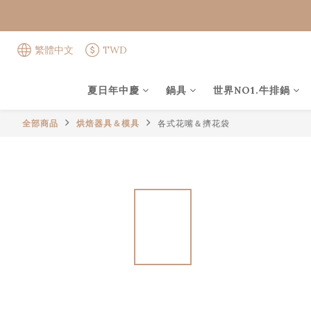
繁體中文
TWD
夏日年中慶
鍋具
世界NO1.牛排鍋
全部商品
烘焙器具＆模具
各式花嘴＆擠花袋