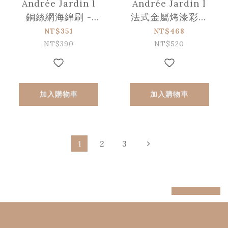
Andrée Jardin l
Andrée Jardin l
銅絲網海綿刷 -
法式金屬烤漆彩顏
10cm x 7cm x
碗盤/鍋刷 (不含刷
NT$351
NT$468
3cm
頭)
NT$390
NT$520
加入購物車
加入購物車
1
2
3
prev
next