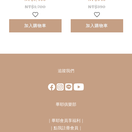
(海洋植香、蘆薈)
NT$1,700
NT$390
加入購物車
加入購物車
追蹤我們
畢耶俱樂部
｜
畢耶會員享福利
｜
｜
點我註冊會員
｜