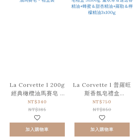
La Corvette l 200g
La Corvette l 普羅旺
經典橄欖油馬賽皂 -
斯香氛皂禮盒
禮盒裝
3x100g: 薰衣草＆迷
NT$340
NT$750
迭香精油+蜂蜜＆甜杏
NT$385
NT$850
精油+羅勒＆檸檬精油
3x100g
加入購物車
加入購物車