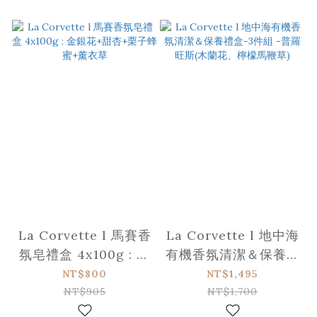
La Corvette l 馬賽香
La Corvette l 地中海
氛皂禮盒 4x100g : 金
有機香氛清潔＆保養禮
銀花+甜杏+栗子蜂蜜
盒-3件組 -普羅旺斯
NT$800
NT$1,495
+薰衣草
(木蘭花、檸檬馬鞭草)
NT$905
NT$1,700