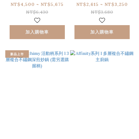
l 高效能鑄鋁不沾平底
底鐵鍋 (需另選購握柄)
NT$4,500 ~ NT$5,675
NT$2,615 ~ NT$3,250
鍋 (需另選購握柄-適
NT$6,430
NT$3,680
用IH爐)
加入購物車
加入購物車
新品上市