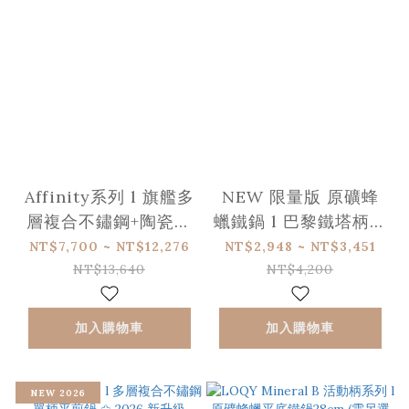
Affinity系列 l 旗艦多
NEW 限量版 原礦蜂
層複合不鏽鋼+陶瓷不
蠟鐵鍋 l 巴黎鐵塔柄平
沾平煎鍋-感應爐適用
底鍋
NT$7,700 ~ NT$12,276
NT$2,948 ~ NT$3,451
NT$13,640
NT$4,200
加入購物車
加入購物車
NEW 2026