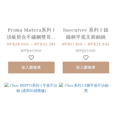
Prima Matera系列 l
Inocuivre 系列 l 鑄
頂級契合不鏽鋼雙耳燉
鐵柄平底主廚銅鍋
銅鍋 (適用IH感應爐)
NT$28,005 ~ NT$42,285
NT$17,910 ~ NT$23,945
NT$47,920
NT$27,135
加入購物車
加入購物車