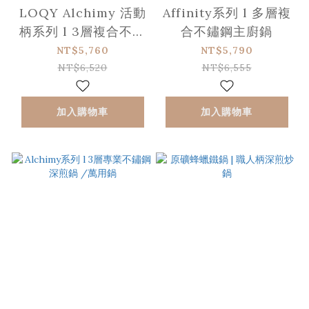
LOQY Alchimy 活動
Affinity系列 l 多層複
柄系列 l 3層複合不鏽
合不鏽鋼主廚鍋
鋼深煎炒鍋 (需另選購
NT$5,760
NT$5,790
握柄)
NT$6,520
NT$6,555
加入購物車
加入購物車