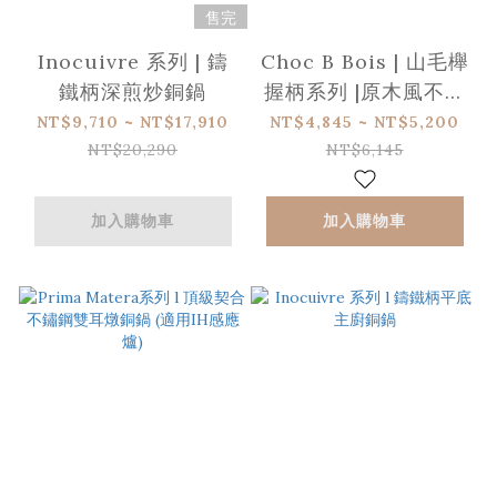
售完
Inocuivre 系列 | 鑄
Choc B Bois | 山毛櫸
鐵柄深煎炒銅鍋
握柄系列 |原木風不沾
深煎鍋-感應爐適用
NT$9,710 ~ NT$17,910
NT$4,845 ~ NT$5,200
NT$20,290
NT$6,145
加入購物車
加入購物車