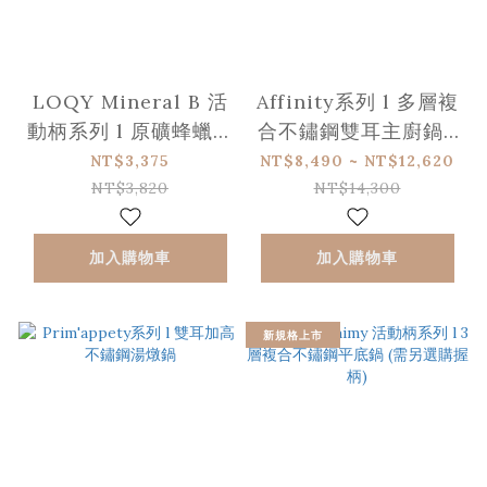
LOQY Mineral B 活
Affinity系列 l 多層複
動柄系列 l 原礦蜂蠟深
合不鏽鋼雙耳主廚鍋 l
煎鐵鍋 (需另選購握柄)
含蓋
NT$3,375
NT$8,490 ~ NT$12,620
NT$3,820
NT$14,300
加入購物車
加入購物車
新規格上市