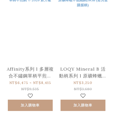
Affinity系列 l 多層複
LOQY Mineral B 活
合不鏽鋼單柄平煎鍋
動柄系列 l 原礦蜂蠟平
✩ 2026 新升級
底鐵鍋28cm (需另選
NT$6,475 ~ NT$8,415
NT$3,250
購握柄)
NT$9,535
NT$3,680
加入購物車
加入購物車