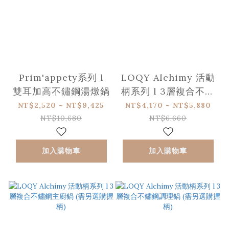
Prim'appety系列 l
LOQY Alchimy 活動
雙耳加高不鏽鋼湯燉鍋
柄系列 l 3層複合不鏽
鋼平底鍋 (需另選購握
NT$2,520 ~ NT$9,425
NT$4,170 ~ NT$5,880
柄)
NT$10,680
NT$6,660
加入購物車
加入購物車