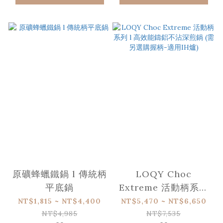
原礦蜂蠟鐵鍋 l 傳統柄
LOQY Choc
平底鍋
Extreme 活動柄系列
l 高效能鑄鋁不沾深煎
NT$1,815 ~ NT$4,400
NT$5,470 ~ NT$6,650
鍋 (需另選購握柄-適
NT$4,985
NT$7,535