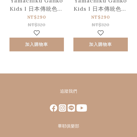
Yamachiku Ganko
Yamachiku Ganko
Kids l 日本傳統色手
Kids l 日本傳統色手
作天然竹兒童筷 18cm
作天然竹兒童筷 18cm
NT$290
NT$290
- 磐岩綠
- 紺藍
NT$320
NT$320
加入購物車
加入購物車
追蹤我們
畢耶俱樂部