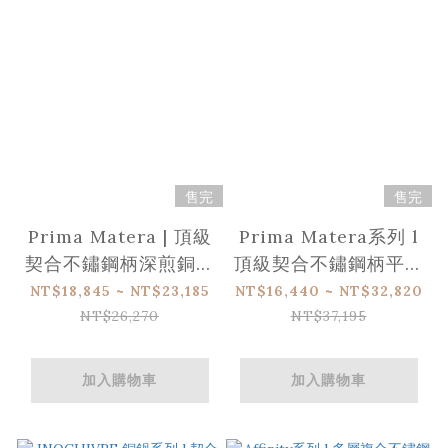
售完
售完
Prima Matera | 頂級
Prima Matera系列 l
契合不鏽鋼柄深煎銅鍋
頂級契合不鏽鋼柄平底
(適用IH感應爐)
銅鍋 (適用IH感應爐）
NT$18,845 ~ NT$23,185
NT$16,440 ~ NT$32,820
NT$26,270
NT$37,195
加入購物車
加入購物車