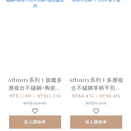
Affinity系列 l 旗艦多
Affinity系列 l 多層複
層複合不鏽鋼+陶瓷不
合不鏽鋼單柄平煎鍋
沾平煎鍋-感應爐適用
✩ 2026 新升級
NT$7,700 ~ NT$12,276
NT$6,475 ~ NT$8,415
NT$13,640
NT$9,535
加入購物車
加入購物車