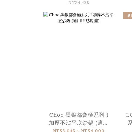
NT$4,435
新
Choc 黑銀都會極系列 l
L
加厚不沾平底炒鍋 (適用
IH感應爐)
NT$3,045 ~ NT$4,000