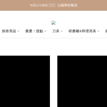
WELCOME 🇨🇵  法國畢耶餐廚
夏日年中慶 限時加碼95折
WELCOME 🇨🇵  法國畢耶餐廚
烘焙用品
最愛 ! 甜點
刀具
研磨罐&料理用具