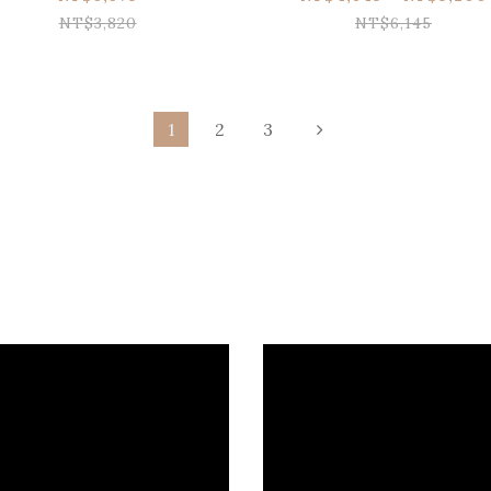
NT$3,820
NT$6,145
1
2
3