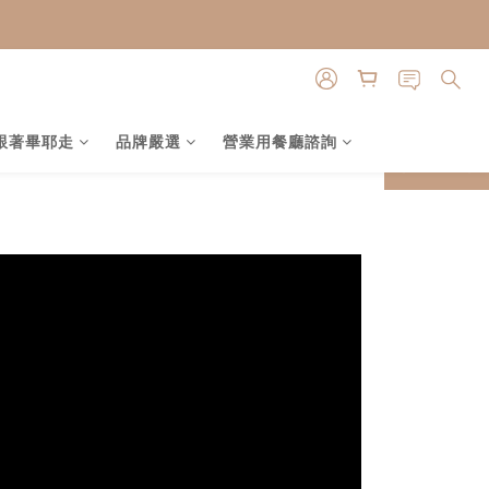
跟著畢耶走
品牌嚴選
營業用餐廳諮詢
prev
prev
next
next