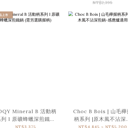
NT$2,395
品上市
OQY Mineral B 活動柄
Choc B Bois | 山毛
系列 l 原礦蜂蠟深煎鐵鍋
柄系列 |原木風不沾深
(需另選購握柄)
鍋-感應爐適用
NT$3,375
NT$4,845 ~ NT$5,200