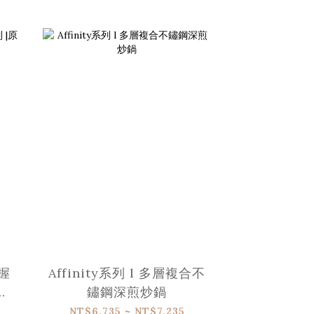
櫸握
Affinity系列 l 多層複合不
煎
鏽鋼深煎炒鍋
NT$6,735 ~ NT$7,235