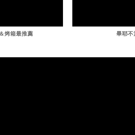
＆烤箱最推薦
畢耶不