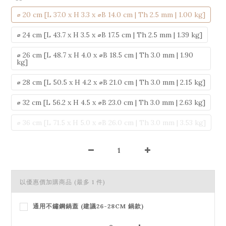
⌀ 20 cm [L 37.0 x H 3.3 x ⌀B 14.0 cm | Th 2.5 mm | 1.00 kg]
⌀ 24 cm [L 43.7 x H 3.5 x ⌀B 17.5 cm | Th 2.5 mm | 1.39 kg]
⌀ 26 cm [L 48.7 x H 4.0 x ⌀B 18.5 cm | Th 3.0 mm | 1.90
kg]
⌀ 28 cm [L 50.5 x H 4.2 x ⌀B 21.0 cm | Th 3.0 mm | 2.15 kg]
⌀ 32 cm [L 56.2 x H 4.5 x ⌀B 23.0 cm | Th 3.0 mm | 2.63 kg]
⌀ 36 cm [L 71.5 x H 5.0 x ⌀B 26.0 cm | Th 3.0 mm | 3.53 kg]
以優惠價加購商品
(最多 1 件)
通用不鏽鋼鍋蓋 (建議26-28CM 鍋款)