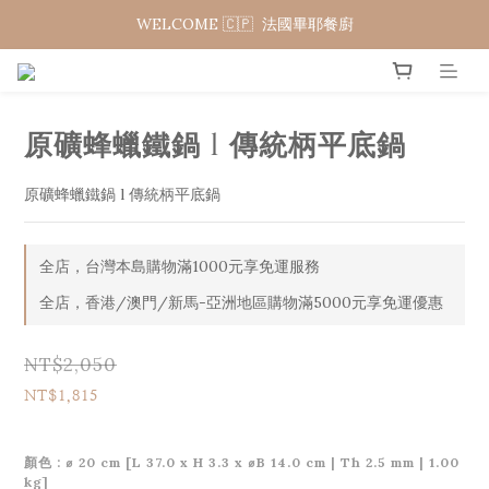
WELCOME 🇨🇵  法國畢耶餐廚
WELCOME 🇨🇵  法國畢耶餐廚
夏日年中慶 限時加碼95折
WELCOME 🇨🇵  法國畢耶餐廚
原礦蜂蠟鐵鍋 l 傳統柄平底鍋
原礦蜂蠟鐵鍋 l 傳統柄平底鍋
全店，台灣本島購物滿1000元享免運服務
全店，香港/澳門/新馬-亞洲地區購物滿5000元享免運優惠
NT$2,050
NT$1,815
顏色
: ⌀ 20 cm [L 37.0 x H 3.3 x ⌀B 14.0 cm | Th 2.5 mm | 1.00
kg]