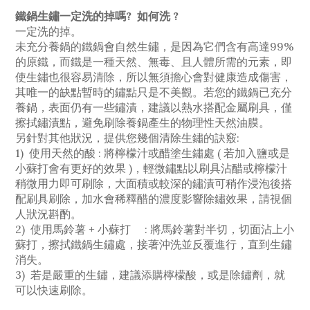
鐵鍋生鏽一定洗的掉嗎? 如何洗 ?
一定洗的掉。
未充分養鍋的鐵鍋會自然生鏽，是因為它們含有高達99%
的原鐵，而鐵是一種天然、無毒、且人體所需的元素，即
使生鏽也很容易清除，所以無須擔心會對健康造成傷害，
其唯一的缺點暫時的鏽點只是不美觀。若您的鐵鍋已充分
養鍋，表面仍有一些鏽漬，建議以熱水搭配金屬刷具，僅
擦拭鏽漬點，避免刷除養鍋產生的物理性天然油膜。
另針對其他狀況，提供您幾個清除生鏽的訣竅:
1) 使用天然的酸 : 將檸檬汁或醋塗生鏽處 ( 若加入鹽或是
小蘇打會有更好的效果 )，輕微鏽點以刷具沾醋或檸檬汁
稍微用力即可刷除，大面積或較深的鏽漬可稍作浸泡後搭
配刷具刷除，加水會稀釋醋的濃度影響除鏽效果，請視個
人狀況斟酌。
2) 使用馬鈴薯 + 小蘇打 : 將馬鈴薯對半切，切面沾上小
蘇打，擦拭鐵鍋生鏽處，接著沖洗並反覆進行，直到生鏽
消失。
3) 若是嚴重的生鏽，建議添購檸檬酸，或是除鏽劑，就
可以快速刷除。