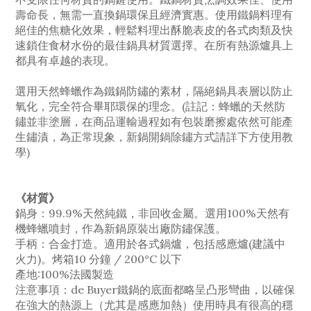
壽命長，無需一直換鍋環保且經濟實惠。使用鐵鍋料理有
絕佳的焦糖化效果，輕鬆料理出酥脆表皮的各式肉類及快
速鎖住食材水份的最佳鍋具材質選擇。在所有熱源爐具上
都具有卓越的表現。
選用天然蜂蠟作為鐵鍋防鏽的素材，隔絕鍋具表層以防止
氧化，完全符合畢耶環保的理念。(註記：蜂蠟的天然防
鏽並非塗層，在商品運輸過程如有包裝磨擦處依然可能產
生鏽漬，為正常現象，新鍋開鍋除鏽方式請詳下方使用教
學)
《材質》
鍋身：99.9%天然純鐵，非回收金屬。選用100%天然有
機蜂蠟噴封，作為新鍋原裝出廠防鏽保護。
手柄：合金打造。適用於各式鍋爐，包括感應爐(建議中
火力)。烤箱10 分鐘 / 200°C 以下
產地:100%法國製造
注意事項：de Buyer鐵鍋的底面都略呈凸形彎曲，以確保
在強大的熱源上（尤其是感應加熱）使用時具有很高的穩