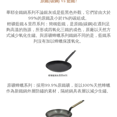
原鐵(碳鋼) vs 藍鐵?
畢耶全鐵鍋系列不論銀灰或是藍黑色外觀，它們皆由大於
99%的原鐵及小於1%的碳組成。
輕礦藍鐵＆里昂系列：簡稱藍鐵，是原鐵(碳鋼)在遇到足
夠高溫的熱源，所形成四氧化三鐵的成色，原廠以天然方
式減少氧化生鏽。與原礦蜂蠟系列鐵鍋不同的是，藍鐵系
列沒有加以蜂蠟保護氧化。
原礦蜂蠟系列：採用99.9%原鐵礦，並以100%天然蜂蠟
作為新鐵鍋外層防鏽的素材，隔絕鍋具表層以減少生鏽。