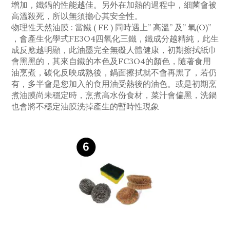
增加，鐵鍋的性能越佳。另外在加熱的過程中，細菌會被
高溫殺死，所以無須擔心其安全性。
物理性天然油膜 : 當鐵 ( FE ) 同時遇上” 高溫” 及” 氧(O)”
，會產生化學式FE3O4四氧化三鐵，鐵成分越精純，此生
成反應越明顯，此油墨完全無礙人體健康，初期擦拭紙巾
會黑黑的，其來自鐵的本色及FC3O4的顏色，隨著食用
油烹煮，碳化反映成熟後，鍋面擦拭就不會再黑了，若仍
有，多半會是您加入的食用油受熱後的油色。或是初期烹
煮油膜尚未穩定時，烹煮高水份食材，菜汁會偏黑，洗鍋
也會將不穩定油膜洗掉產生的暫時性現象