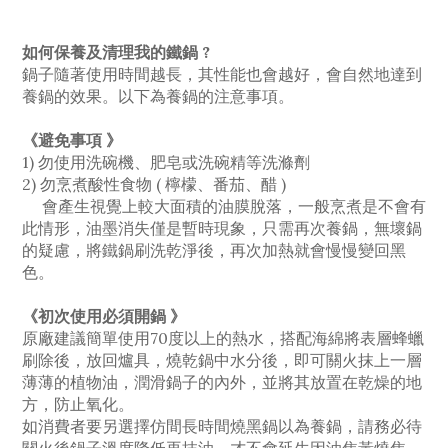
如何保養及清理我的鐵鍋 ?
鍋子隨著使用時間越長，其性能也會越好，會自然地達到
養鍋的效果。以下為養鍋的注意事項。
《避免事項 》
1) 勿使用洗碗機、肥皂或洗碗精等洗滌劑
2) 勿烹煮酸性食物 ( 檸檬、番茄、醋 )
會產生視覺上較大面積的油膜脫落，一般烹煮是不會有
此情形，油墨消失僅是暫時現象，只需再次養鍋，無壞鍋
的疑慮，將鐵鍋刷洗乾淨後，再次加熱就會慢慢變回黑
色。
《初次使用必須開鍋 》
原廠建議簡單使用70度以上的熱水，搭配海綿將表層蜂蠟
刷除後，放回爐具，燒乾鍋中水分後，即可關火抹上一層
薄薄的植物油，潤滑鍋子的內外，並將其放置在乾燥的地
方，防止氧化。
如消費者要另選擇仿間長時間燒黑鍋以為養鍋，請務必待