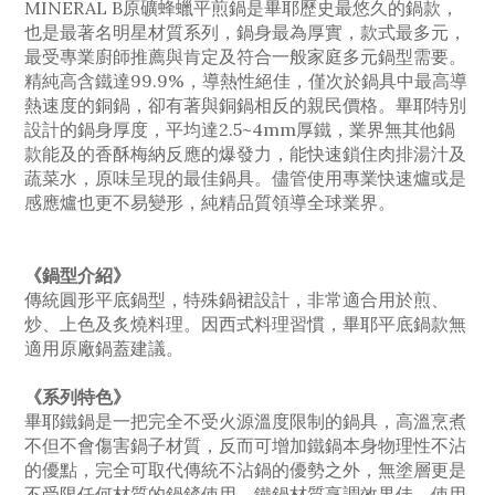
MINERAL B原礦蜂蠟平煎鍋是畢耶歷史最悠久的鍋款，
也是最著名明星材質系列，鍋身最為厚實，款式最多元，
最受專業廚師推薦與肯定及符合一般家庭多元鍋型需要。
精純高含鐵達99.9%，導熱性絕佳，僅次於鍋具中最高導
熱速度的銅鍋，卻有著與銅鍋相反的親民價格。畢耶特別
設計的鍋身厚度，平均達2.5~4mm厚鐵，業界無其他鍋
款能及的香酥梅納反應的爆發力，能快速鎖住肉排湯汁及
蔬菜水，原味呈現的最佳鍋具。儘管使用專業快速爐或是
感應爐也更不易變形，純精品質領導全球業界。
《鍋型介紹》
傳統圓形平底鍋型，特殊鍋裙設計，非常適合用於煎、
炒、上色及炙燒料理。因西式料理習慣，畢耶平底鍋款無
適用原廠鍋蓋建議。
《系列特色》
畢耶鐵鍋是一把完全不受火源溫度限制的鍋具，高溫烹煮
不但不會傷害鍋子材質，反而可增加鐵鍋本身物理性不沾
的優點，完全可取代傳統不沾鍋的優勢之外，無塗層更是
不受限任何材質的鍋鏟使用。鐵鍋材質烹調效果佳、使用