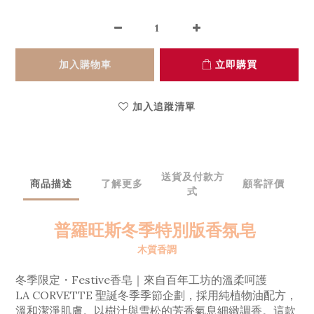
加入購物車
立即購買
加入追蹤清單
送貨及付款方
商品描述
了解更多
顧客評價
式
普羅旺斯冬季特別版香氛皂
木質香調
冬季限定・Festive香皂｜來自百年工坊的溫柔呵護
LA CORVETTE 聖誕冬季季節企劃，採用純植物油配方，
溫和潔淨肌膚。以樹汁與雪松的芳香氣息細緻調香。這款