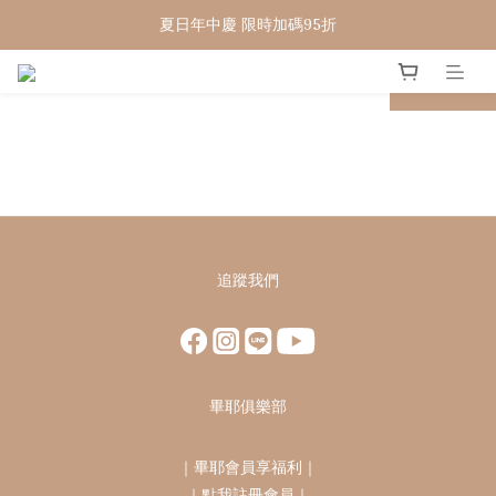
WELCOME 🇨🇵  法國畢耶餐廚
夏日年中慶 限時加碼95折
WELCOME 🇨🇵  法國畢耶餐廚
prev
next
追蹤我們
畢耶俱樂部
｜
畢耶會員享福利
｜
｜
點我註冊會員
｜